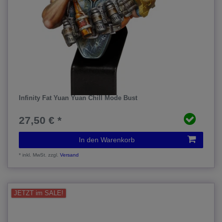
Infinity Fat Yuan Yuan Chill Mode Bust
27,50 € *
In den Warenkorb
*
inkl. MwSt.
zzgl.
Versand
JETZT im SALE!