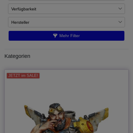
Verfügbarkeit
€
―
€
Auf Lager
3
Hersteller
Übernehmen
Luxumbra
3
Mehr Filter
Kategorien
JETZT im SALE!