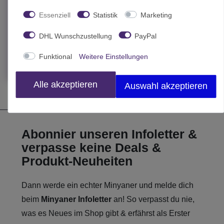
Infinity Morlock Girl 75mm
Essenziell
Statistik
Marketing
29,50 € *
DHL Wunschzustellung
PayPal
In den Warenkorb
Funktional
Weitere Einstellungen
*
inkl. MwSt.
zzgl.
Versand
Alle akzeptieren
Auswahl akzeptieren
Abonnier unseren Infoletter &
verpasse keine Deals &
Produkt-Neuheiten
Dann werde ein echter Minyaner und melde dich
beim
Minyaner Infoletter
an! So verpasst du nie,
was es Neues im Shop gibt & erfährst als Erster