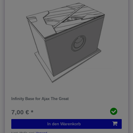
Infinity Base for Ajax The Great
7,00 € *
In den Warenkorb
*
inkl. MwSt.
zzgl.
Versand