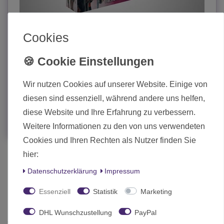
Cookies
Bushido Jung Pirates Faction Starter Set
Wir nutzen Cookies auf unserer Website. Einige von
39,00 € *
diesen sind essenziell, während andere uns helfen,
In den Warenkorb
diese Website und Ihre Erfahrung zu verbessern.
Weitere Informationen zu den von uns verwendeten
*
inkl. MwSt.
zzgl.
Versand
Cookies und Ihren Rechten als Nutzer finden Sie
hier:
Daten­schutz­erklärung
Impressum
Essenziell
Statistik
Marketing
DHL Wunschzustellung
PayPal
Jung Pirates - Mit den Landratten auf