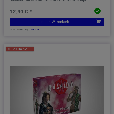
Bushido The Golden Sentinel (Alternative Sculpt)
12,90 € *
In den Warenkorb
*
inkl. MwSt.
zzgl.
Versand
JETZT im SALE!