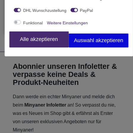
39,00 € *
DHL Wunschzustellung
PayPal
In den Warenkorb
Funktional
Weitere Einstellungen
*
inkl. MwSt.
zzgl.
Versand
Alle akzeptieren
Auswahl akzeptieren
Abonnier unseren Infoletter &
verpasse keine Deals &
Produkt-Neuheiten
Dann werde ein echter Minyaner und melde dich
beim
Minyaner Infoletter
an! So verpasst du nie,
was es Neues im Shop gibt & erfährst als Erster
von unseren exklusiven Angeboten nur für
Minyaner!