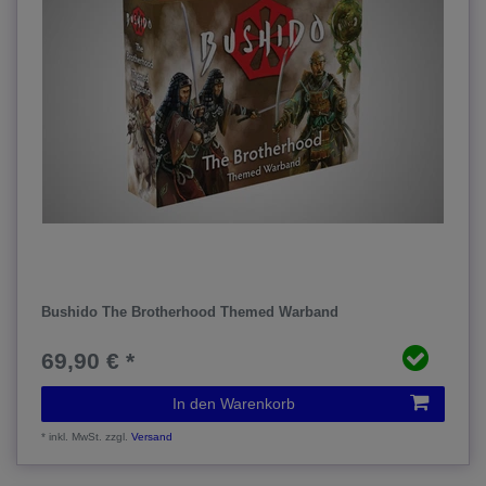
Bushido The Brotherhood Themed Warband
69,90 € *
In den Warenkorb
*
inkl. MwSt.
zzgl.
Versand