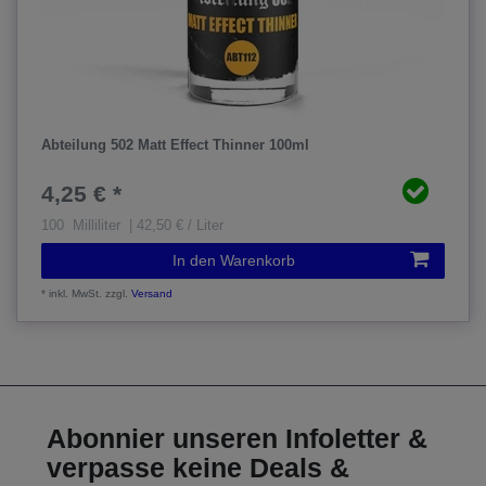
Abteilung 502 Matt Effect Thinner 100ml
4,25 € *
100
Milliliter
| 42,50 € / Liter
In den Warenkorb
*
inkl. MwSt.
zzgl.
Versand
Abonnier unseren Infoletter &
verpasse keine Deals &