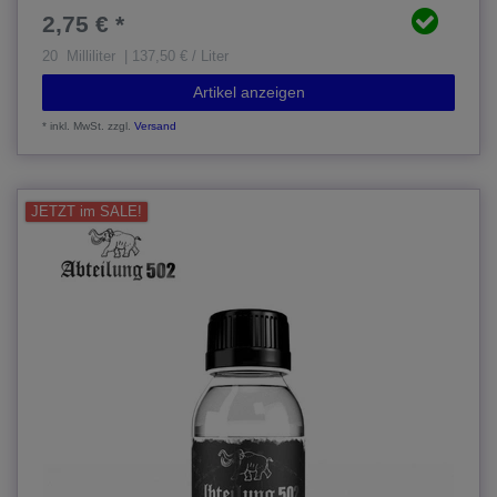
2,75 € *
20
Milliliter
| 137,50 € / Liter
Artikel anzeigen
*
inkl. MwSt.
zzgl.
Versand
JETZT im SALE!