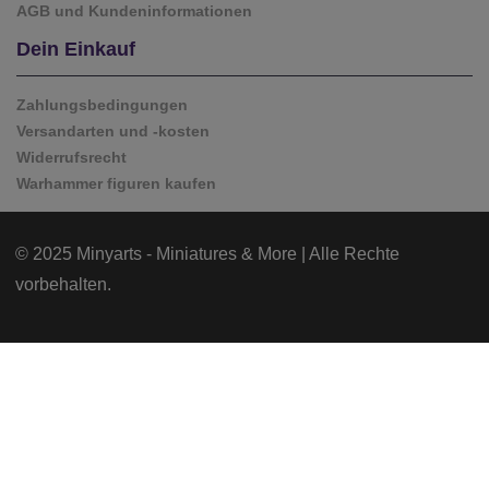
AGB und Kundeninformationen
Dein Einkauf
Zahlungsbedingungen
Versandarten und -kosten
Widerrufsrecht
Warhammer figuren kaufen
© 2025 Minyarts - Miniatures & More | Alle Rechte
vorbehalten.