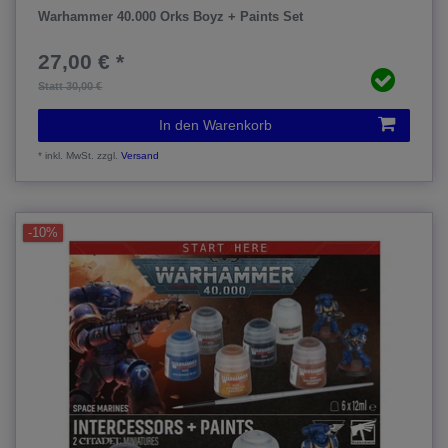
Warhammer 40.000 Orks Boyz + Paints Set
27,00 € *
Statt 30,00 €
In den Warenkorb
*
inkl. MwSt.
zzgl.
Versand
-10%