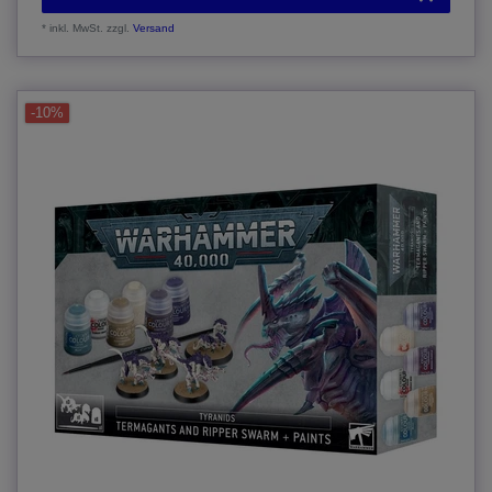
*
inkl. MwSt.
zzgl.
Versand
-10%