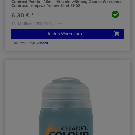
Contrast Paints - 18ml - Einzeln wählbar
, Games Workshop
Contrast: Ironjawz Yellow 18ml 29-52
6,30 € *
18
Milliliter
| 350,00 € / Liter
In den Warenkorb
*
inkl. MwSt.
zzgl.
Versand