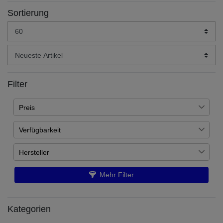
Sortierung
Filter
Preis
Verfügbarkeit
€
―
€
Auf Lager
282
Hersteller
Übernehmen
Artikel ist nachbestellt
52
Games Workshop
332
Mehr Filter
Kategorien