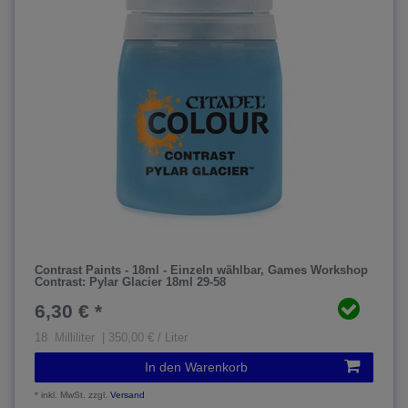
Contrast Paints - 18ml - Einzeln wählbar
, Games Workshop
Contrast: Pylar Glacier 18ml 29-58
6,30 € *
18
Milliliter
| 350,00 € / Liter
In den Warenkorb
*
inkl. MwSt.
zzgl.
Versand