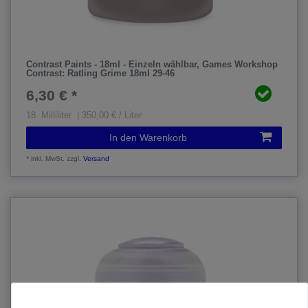
Contrast Paints - 18ml - Einzeln wählbar
, Games Workshop
Contrast: Ratling Grime 18ml 29-46
6,30 € *
18
Milliliter
| 350,00 € / Liter
In den Warenkorb
*
inkl. MwSt.
zzgl.
Versand