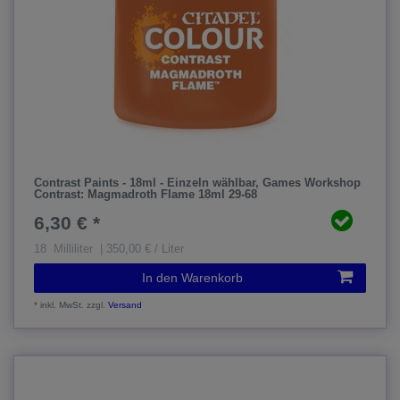
Contrast Paints - 18ml - Einzeln wählbar
, Games Workshop
Contrast: Magmadroth Flame 18ml 29-68
6,30 € *
18
Milliliter
| 350,00 € / Liter
In den Warenkorb
*
inkl. MwSt.
zzgl.
Versand