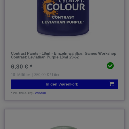
Contrast Paints - 18ml - Einzeln wählbar
, Games Workshop
Contrast: Leviathan Purple 18ml 29-62
6,30 € *
18
Milliliter
| 350,00 € / Liter
In den Warenkorb
*
inkl. MwSt.
zzgl.
Versand