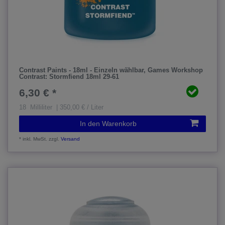
Contrast Paints - 18ml - Einzeln wählbar
, Games Workshop
Contrast: Stormfiend 18ml 29-61
6,30 € *
18
Milliliter
| 350,00 € / Liter
In den Warenkorb
*
inkl. MwSt.
zzgl.
Versand