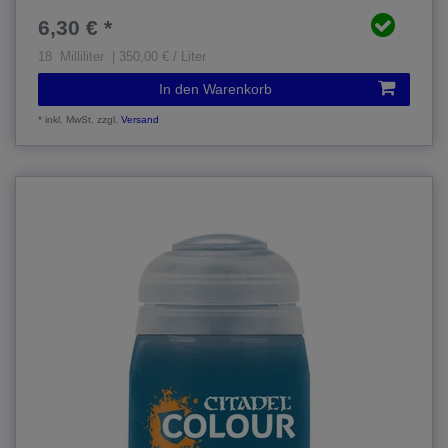
6,30 € *
18
Milliliter
| 350,00 € / Liter
In den Warenkorb
*
inkl. MwSt.
zzgl.
Versand