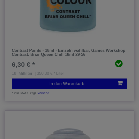
Contrast Paints - 18ml - Einzeln wählbar
, Games Workshop
Contrast: Briar Queen Chill 18ml 29-56
6,30 € *
18
Milliliter
| 350,00 € / Liter
In den Warenkorb
*
inkl. MwSt.
zzgl.
Versand