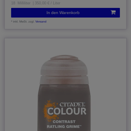
18
Milliliter
| 350,00 € / Liter
In den Warenkorb
*
inkl. MwSt.
zzgl.
Versand