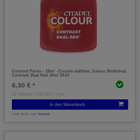
Contrast Paints - 18ml - Einzeln wählbar
, Games Workshop
Contrast: Baal Red 18ml 29-67
6,30 € *
18
Milliliter
| 350,00 € / Liter
In den Warenkorb
*
inkl. MwSt.
zzgl.
Versand