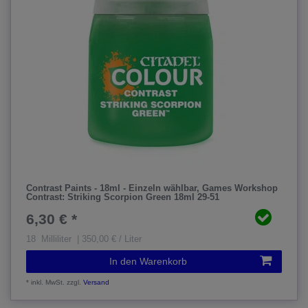
Contrast Paints - 18ml - Einzeln wählbar
, Games Workshop
Contrast: Striking Scorpion Green 18ml 29-51
6,30 € *
18
Milliliter
| 350,00 € / Liter
In den Warenkorb
*
inkl. MwSt.
zzgl.
Versand