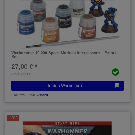
Warhammer 40.000 Space Marines Intercessors + Paints
Set
27,00 € *
Statt 30,00 €
In den Warenkorb
*
inkl. MwSt.
zzgl.
Versand
-10%