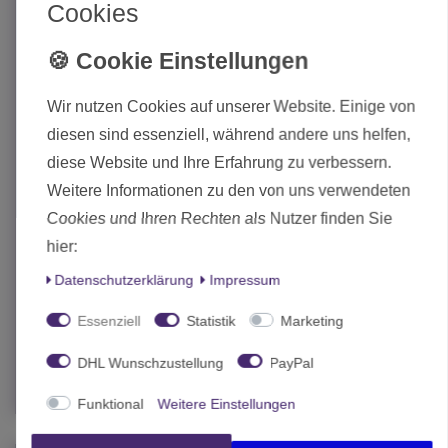
Cookies
Wir nutzen Cookies auf unserer Website. Einige von
diesen sind essenziell, während andere uns helfen,
diese Website und Ihre Erfahrung zu verbessern.
Weitere Informationen zu den von uns verwendeten
Cookies und Ihren Rechten als Nutzer finden Sie
hier:
Contrast Paints - 18ml - Einzeln wählbar
, Games Workshop
Contrast: Luxion Purple 18ml 29-63
Daten­schutz­erklärung
Impressum
6,30 € *
Essenziell
Statistik
Marketing
18
Milliliter
| 350,00 € / Liter
In den Warenkorb
DHL Wunschzustellung
PayPal
*
inkl. MwSt.
zzgl.
Versand
Funktional
Weitere Einstellungen