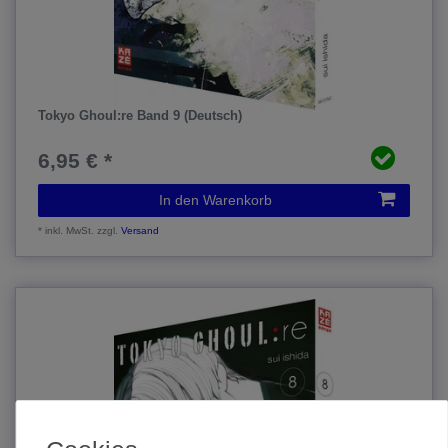
Tokyo Ghoul:re Band 9 (Deutsch)
6,95 € *
In den Warenkorb
*
inkl. MwSt.
zzgl.
Versand