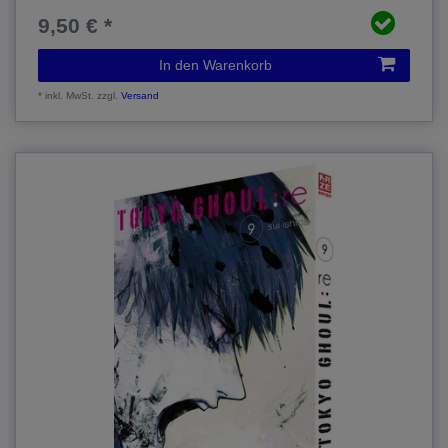
9,50 € *
In den Warenkorb
*
inkl. MwSt.
zzgl.
Versand