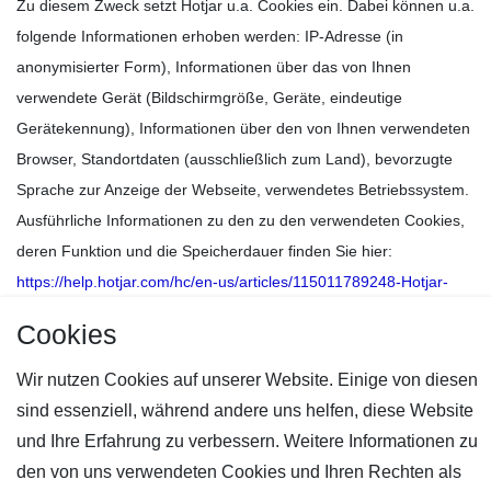
Zu diesem Zweck setzt Hotjar u.a. Cookies ein. Dabei können u.a.
folgende Informationen erhoben werden: IP-Adresse (in
anonymisierter Form), Informationen über das von Ihnen
verwendete Gerät (Bildschirmgröße, Geräte, eindeutige
Gerätekennung), Informationen über den von Ihnen verwendeten
Browser, Standortdaten (ausschließlich zum Land), bevorzugte
Sprache zur Anzeige der Webseite, verwendetes Betriebssystem.
Ausführliche Informationen zu den zu den verwendeten Cookies,
deren Funktion und die Speicherdauer finden Sie hier:
https://help.hotjar.com/hc/en-us/articles/115011789248-Hotjar-
Cookies
.
Cookies
Aus diesen Daten werden unter einem Pseudonym Nutzerprofile
erstellt. Die Daten werden nicht dazu benutzt, den Besucher der
Wir nutzen Cookies auf unserer Website. Einige von diesen
Webseite persönlich zu identifizieren und nicht mit
sind essenziell, während andere uns helfen, diese Website
personenbezogenen Daten des Trägers des Pseudonyms
und Ihre Erfahrung zu verbessern. Weitere Informationen zu
zusammengeführt. Hotjar ist es vertraglich untersagt, die
den von uns verwendeten Cookies und Ihren Rechten als