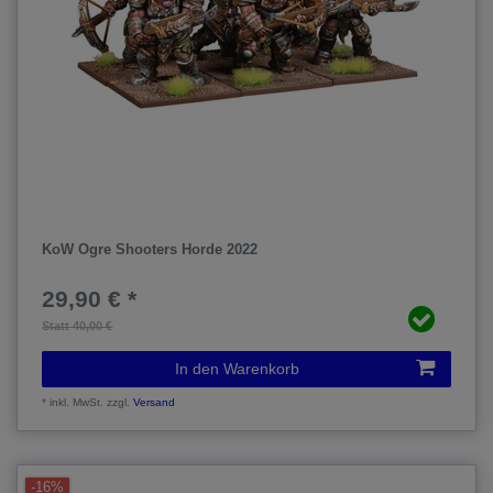
KoW Ogre Shooters Horde 2022
29,90 € *
Statt 40,00 €
In den Warenkorb
*
inkl. MwSt.
zzgl.
Versand
-16%