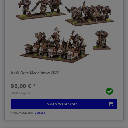
KoW Ogre Mega Army 2022
98,00 € *
Statt 145,00 €
In den Warenkorb
*
inkl. MwSt.
zzgl.
Versand