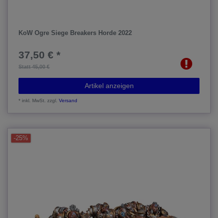
KoW Ogre Siege Breakers Horde 2022
37,50 € *
Statt 45,00 €
Artikel anzeigen
*
inkl. MwSt.
zzgl.
Versand
-25%