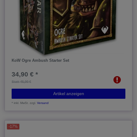
KoW Ogre Ambush Starter Set
34,90 € *
Statt 45,00 €
Artikel anzeigen
*
inkl. MwSt.
zzgl.
Versand
-17%