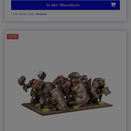
In den Warenkorb
*
inkl. MwSt.
zzgl.
Versand
-17%