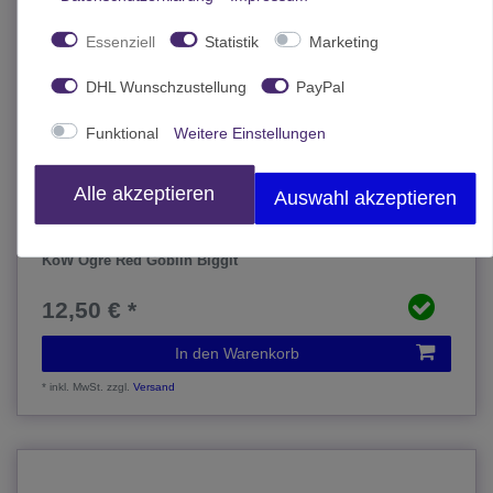
Essenziell
Statistik
Marketing
DHL Wunschzustellung
PayPal
Funktional
Weitere Einstellungen
Alle akzeptieren
Auswahl akzeptieren
KoW Ogre Red Goblin Biggit
12,50 € *
In den Warenkorb
*
inkl. MwSt.
zzgl.
Versand