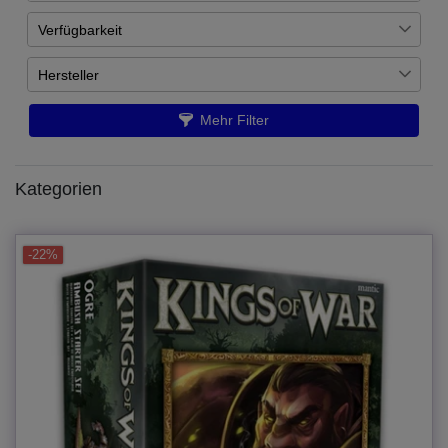
Verfügbarkeit
€
―
€
Auf Lager
7
Hersteller
Übernehmen
Artikel ist nachbestellt
9
Mantic Games
16
Mehr Filter
Kategorien
-22%