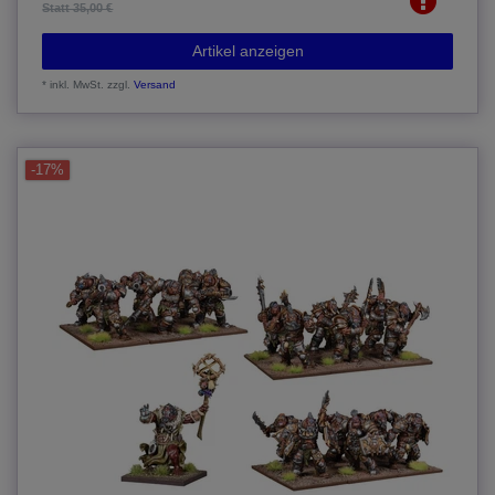
Statt 35,00 €
Artikel anzeigen
*
inkl. MwSt.
zzgl.
Versand
-17%