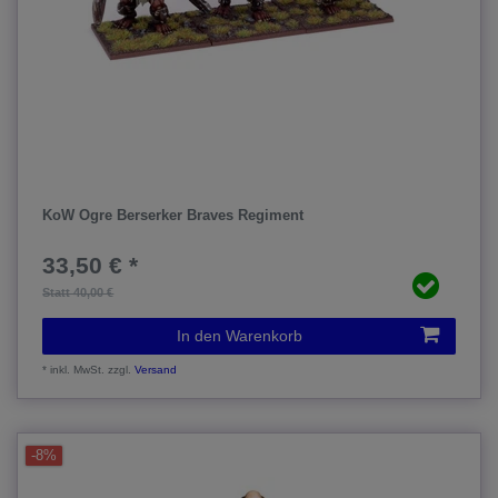
KoW Ogre Berserker Braves Regiment
33,50 € *
Statt 40,00 €
In den Warenkorb
*
inkl. MwSt.
zzgl.
Versand
-8%