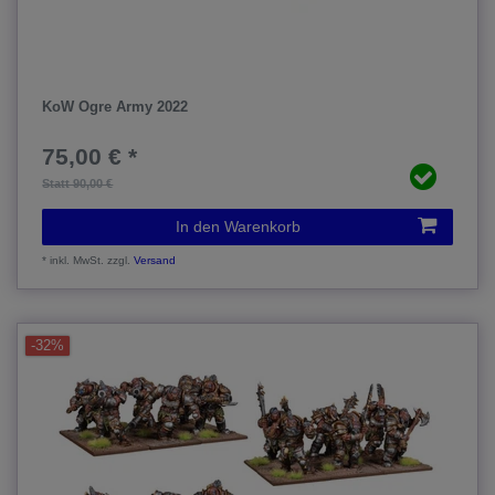
KoW Ogre Army 2022
75,00 € *
Statt 90,00 €
In den Warenkorb
*
inkl. MwSt.
zzgl.
Versand
-32%