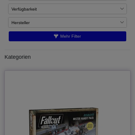
Verfügbarkeit
€
―
€
Auf Lager
4
Hersteller
Übernehmen
Artikel ist nachbestellt
4
Modiphius Entertainment
8
Mehr Filter
Kategorien