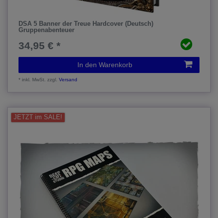
DSA 5 Banner der Treue Hardcover (Deutsch)
Gruppenabenteuer
34,95 € *
In den Warenkorb
*
inkl. MwSt.
zzgl.
Versand
JETZT im SALE!