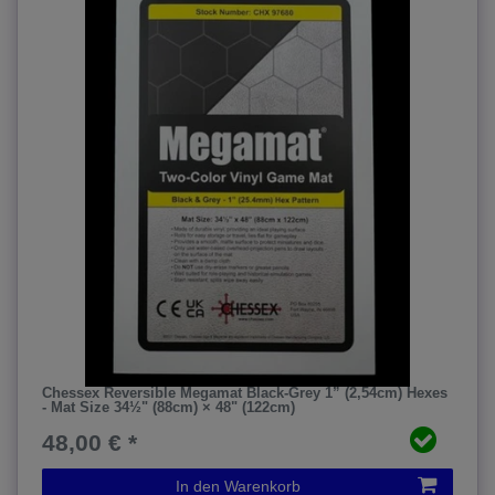
Chessex Reversible Megamat Black-Grey 1” (2,54cm) Hexes
- Mat Size 34½" (88cm) × 48" (122cm)
48,00 € *
In den Warenkorb