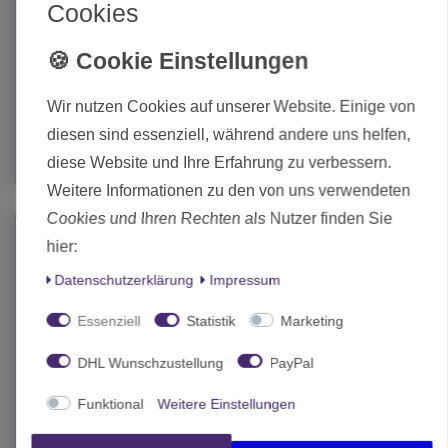
Cookies
Chessex Reversible Megamat Blue-Green 1” (2,54cm) Hexes
- Mat Size 34½" (88cm) × 48" (122cm)
44,75 € *
Wir nutzen Cookies auf unserer Website. Einige von
In den Warenkorb
diesen sind essenziell, während andere uns helfen,
*
inkl. MwSt.
zzgl.
Versand
diese Website und Ihre Erfahrung zu verbessern.
Weitere Informationen zu den von uns verwendeten
Cookies und Ihren Rechten als Nutzer finden Sie
hier:
Daten­schutz­erklärung
Impressum
Essenziell
Statistik
Marketing
DHL Wunschzustellung
PayPal
Funktional
Weitere Einstellungen