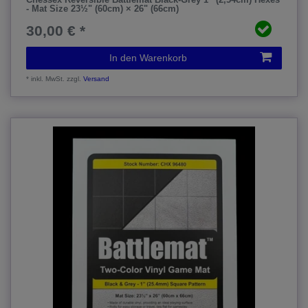
Chessex Reversible Battlemat Black-Grey 1” (2,54cm) Hexes
- Mat Size 23½" (60cm) × 26" (66cm)
30,00 € *
In den Warenkorb
*
inkl. MwSt.
zzgl.
Versand