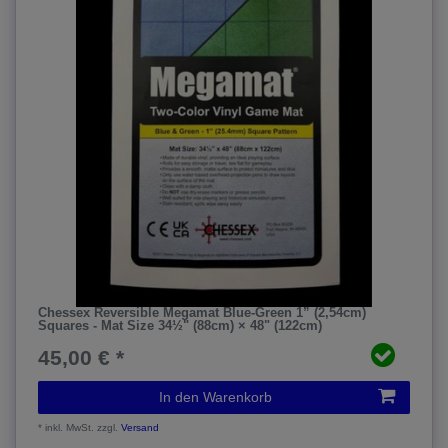
Chessex Reversible Megamat Blue-Green 1” (2,54cm)
Squares - Mat Size 34½" (88cm) × 48" (122cm)
45,00 € *
In den Warenkorb
*
inkl. MwSt.
zzgl.
Versand