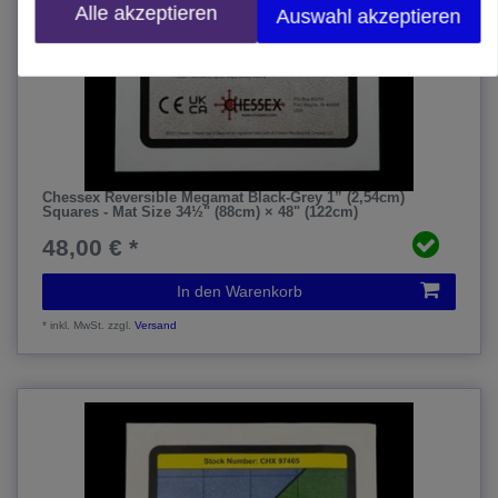
Alle akzeptieren
Auswahl akzeptieren
Chessex Reversible Megamat Black-Grey 1” (2,54cm)
Squares - Mat Size 34½" (88cm) × 48" (122cm)
48,00 € *
In den Warenkorb
*
inkl. MwSt.
zzgl.
Versand