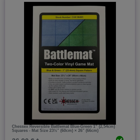
Chessex Reversible Battlemat Blue-Green 1” (2,54cm)
Squares - Mat Size 23½" (60cm) × 26" (66cm)