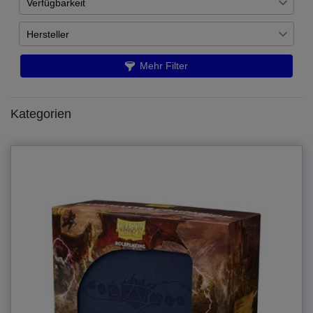
Verfügbarkeit
€
―
€
Auf Lager
30
Hersteller
Übernehmen
Artikel ist nachbestellt
12
Arcane Tinmen
9
Mehr Filter
Chessex
12
Ulisses Spiele
20
Kategorien