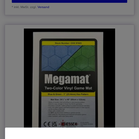
*
inkl. MwSt.
zzgl.
Versand