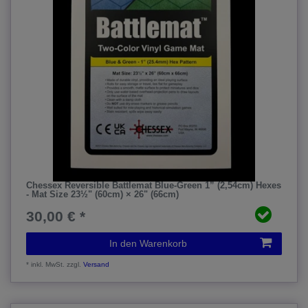
Chessex Reversible Battlemat Blue-Green 1” (2,54cm) Hexes
- Mat Size 23½" (60cm) × 26" (66cm)
30,00 € *
In den Warenkorb
*
inkl. MwSt.
zzgl.
Versand