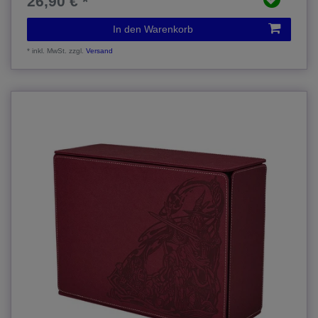
26,90 € *
In den Warenkorb
*
inkl. MwSt.
zzgl.
Versand