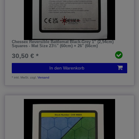
Chessex Reversible Battlemat Black-Grey 1” (2,54cm)
Squares - Mat Size 23½" (60cm) × 26" (66cm)
30,50 € *
In den Warenkorb
*
inkl. MwSt.
zzgl.
Versand