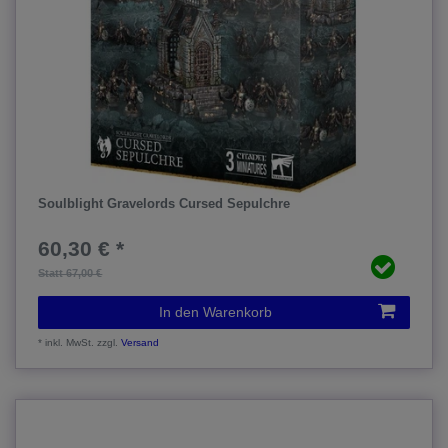
Soulblight Gravelords Cursed Sepulchre
60,30 € *
Statt 67,00 €
In den Warenkorb
*
inkl. MwSt.
zzgl.
Versand