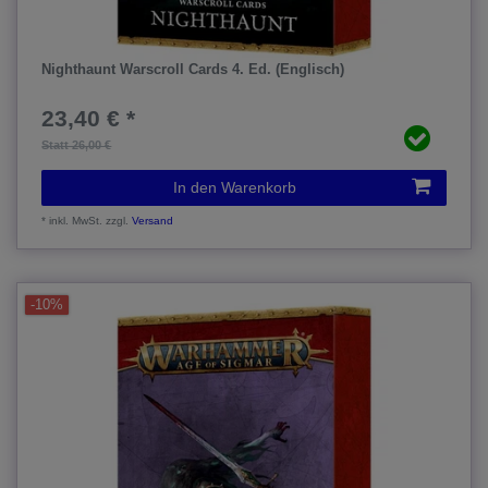
Nighthaunt Warscroll Cards 4. Ed. (Englisch)
23,40 € *
Statt 26,00 €
In den Warenkorb
*
inkl. MwSt.
zzgl.
Versand
-10%