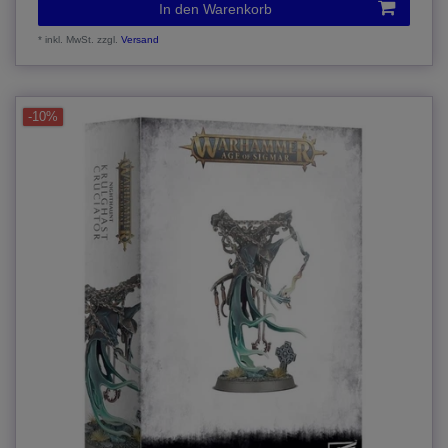
In den Warenkorb
*
inkl. MwSt.
zzgl.
Versand
-10%