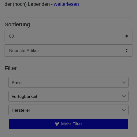
der (noch) Lebenden -
weiterlesen
Sortierung
Filter
Preis
Verfügbarkeit
€
―
€
Auf Lager
24
Hersteller
Übernehmen
Artikel ist nachbestellt
8
Games Workshop
32
Mehr Filter