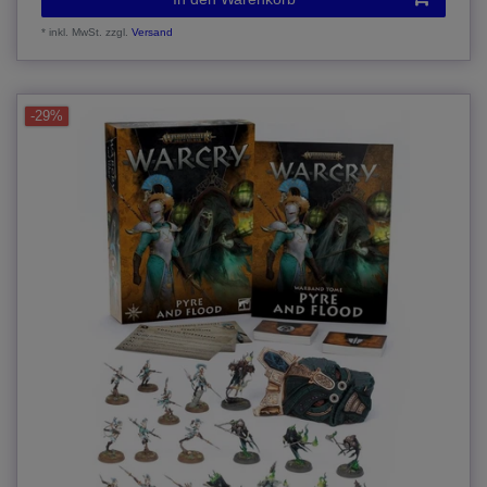
*
inkl. MwSt.
zzgl.
Versand
-29%