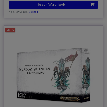
In den Warenkorb
*
inkl. MwSt.
zzgl.
Versand
-10%