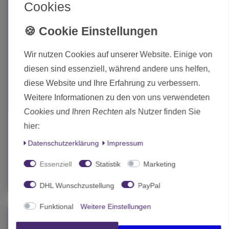
Cookies
Wir nutzen Cookies auf unserer Website. Einige von
diesen sind essenziell, während andere uns helfen,
diese Website und Ihre Erfahrung zu verbessern.
Weitere Informationen zu den von uns verwendeten
Warhammer Age of Sigmar Warcry Feuer und Flut Starter
Cookies und Ihren Rechten als Nutzer finden Sie
Set (Deutsch)
hier:
75,00 € *
Daten­schutz­erklärung
Impressum
Statt 105,00 €
In den Warenkorb
Essenziell
Statistik
Marketing
*
inkl. MwSt.
zzgl.
Versand
DHL Wunschzustellung
PayPal
Funktional
Weitere Einstellungen