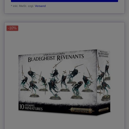
*
inkl. MwSt.
zzgl.
Versand
-10%