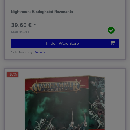
Nighthaunt Bladegheist Revenants
39,60 € *
Statt 44,00 €
In den Warenkorb
*
inkl. MwSt.
zzgl.
Versand
-10%