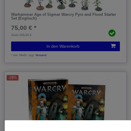
Warhammer Age of Sigmar Warcry Pyre and Flood Starter
Set (Englisch)
75,00 € *
Statt 105,00 €
In den Warenkorb
*
inkl. MwSt.
zzgl.
Versand
-29%