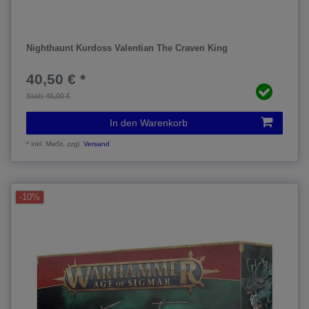
Nighthaunt Kurdoss Valentian The Craven King
40,50 € *
Statt 45,00 €
In den Warenkorb
*
inkl. MwSt.
zzgl.
Versand
-10%