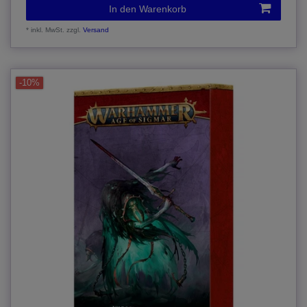
In den Warenkorb
*
inkl. MwSt.
zzgl.
Versand
-10%