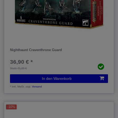
Nighthaunt Craventhrone Guard
36,90 € *
Statt 41,00 €
In den Warenkorb
*
inkl. MwSt.
zzgl.
Versand
-10%