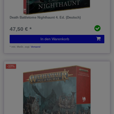
Death Battletome Nighthaunt 4. Ed. (Deutsch)
47,50 € *
In den Warenkorb
*
inkl. MwSt.
zzgl.
Versand
-10%