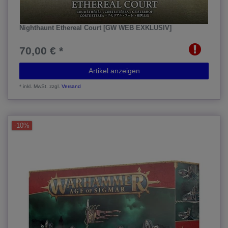
Nighthaunt Ethereal Court [GW WEB EXKLUSIV]
70,00 € *
Artikel anzeigen
*
inkl. MwSt.
zzgl.
Versand
-10%