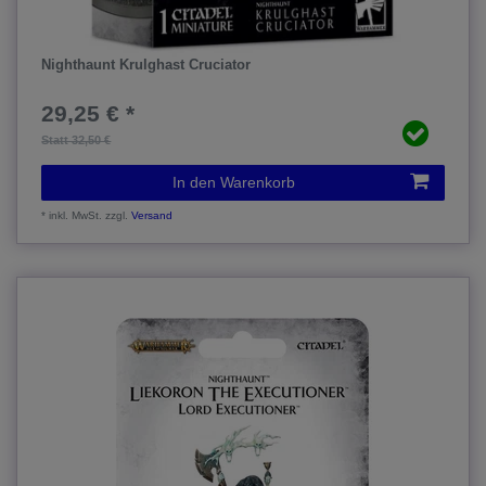
Nighthaunt Krulghast Cruciator
29,25 € *
Statt 32,50 €
In den Warenkorb
*
inkl. MwSt.
zzgl.
Versand