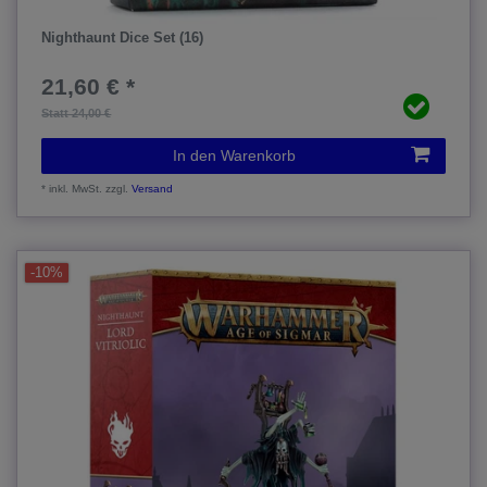
Nighthaunt Dice Set (16)
21,60 € *
Statt 24,00 €
In den Warenkorb
*
inkl. MwSt.
zzgl.
Versand
-10%