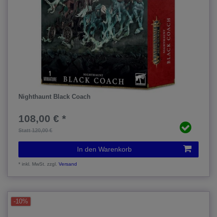
Nighthaunt Black Coach
108,00 € *
Statt 120,00 €
In den Warenkorb
*
inkl. MwSt.
zzgl.
Versand
-10%