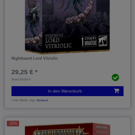
Nighthaunt Lord Vitriolic
29,25 € *
Statt 32,50 €
In den Warenkorb
*
inkl. MwSt.
zzgl.
Versand
-10%