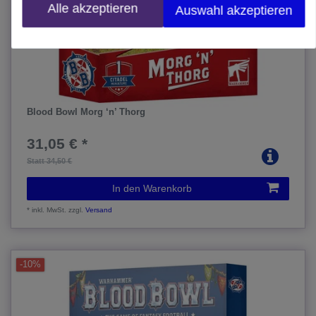
Alle akzeptieren
Auswahl akzeptieren
Blood Bowl Morg ‘n’ Thorg
31,05 € *
Statt 34,50 €
In den Warenkorb
*
inkl. MwSt.
zzgl.
Versand
-10%