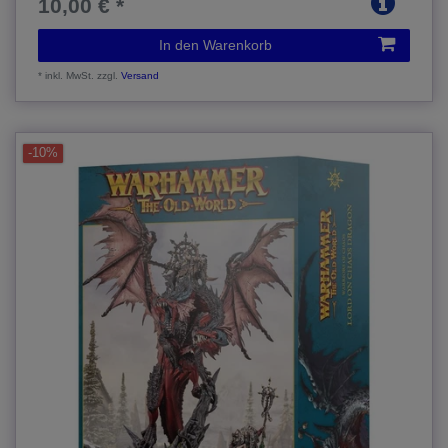
10,00 € *
In den Warenkorb
*
inkl. MwSt.
zzgl.
Versand
-10%