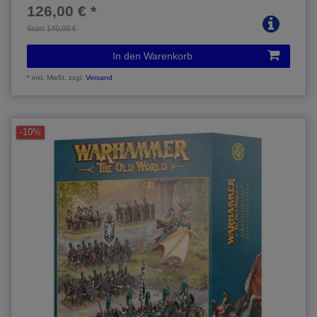
126,00 € *
Statt 140,00 €
In den Warenkorb
*
inkl. MwSt.
zzgl.
Versand
-10%