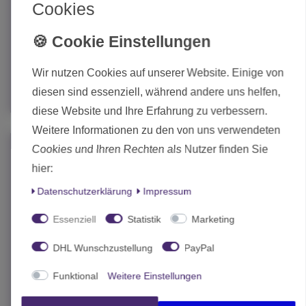
Blood Bowl Rat Ogre
Cookies
31,05 € *
Statt 34,50 €
Wir nutzen Cookies auf unserer Website. Einige von
In den Warenkorb
diesen sind essenziell, während andere uns helfen,
*
inkl. MwSt.
zzgl.
Versand
diese Website und Ihre Erfahrung zu verbessern.
Weitere Informationen zu den von uns verwendeten
Cookies und Ihren Rechten als Nutzer finden Sie
-10%
hier:
Daten­schutz­erklärung
Impressum
Essenziell
Statistik
Marketing
DHL Wunschzustellung
PayPal
Funktional
Weitere Einstellungen