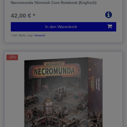
Necromunda Skirmish Core Rulebook (Englisch)
42,00 € *
In den Warenkorb
*
inkl. MwSt.
zzgl.
Versand
-10%