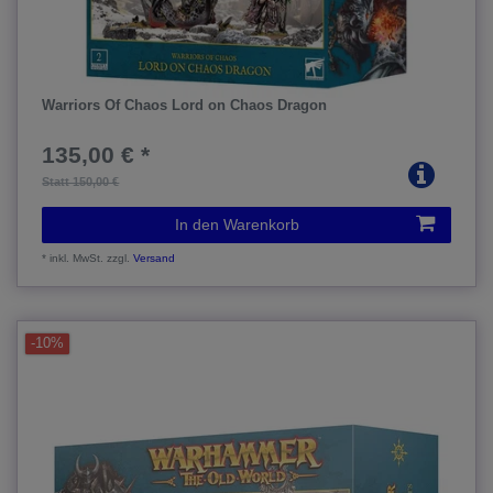
Warriors Of Chaos Lord on Chaos Dragon
135,00 € *
Statt 150,00 €
In den Warenkorb
*
inkl. MwSt.
zzgl.
Versand
-10%