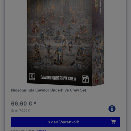
Necromunda Cawdor Underhive Crew Set
66,60 € *
Statt 74,00 €
In den Warenkorb
*
inkl. MwSt.
zzgl.
Versand