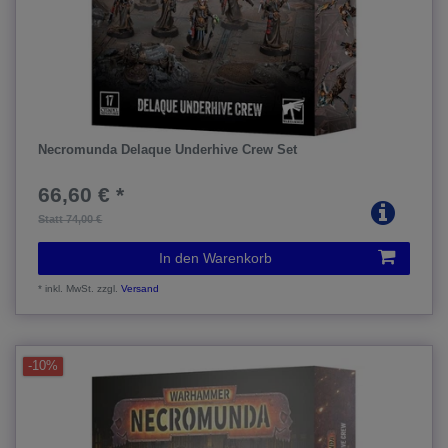
Necromunda Delaque Underhive Crew Set
66,60 € *
Statt 74,00 €
In den Warenkorb
*
inkl. MwSt.
zzgl.
Versand
-10%