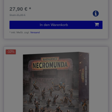
27,90 € *
Statt 31,00 €
In den Warenkorb
*
inkl. MwSt.
zzgl.
Versand
-10%