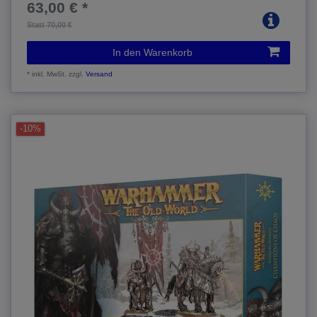
63,00 € *
Statt 70,00 €
In den Warenkorb
*
inkl. MwSt.
zzgl.
Versand
-10%