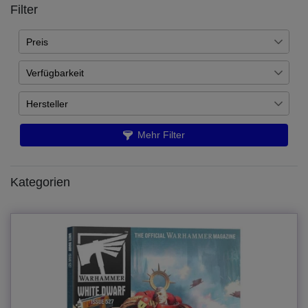
Filter
Preis
Verfügbarkeit
€
―
€
Jetzt vorbestellen
54
Hersteller
Übernehmen
Games Workshop
32
Mehr Filter
Märklin
20
Kategorien