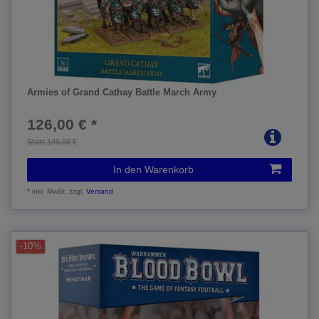
Armies of Grand Cathay Battle March Army
126,00 € *
Statt 140,00 €
In den Warenkorb
*
inkl. MwSt.
zzgl.
Versand
-10%