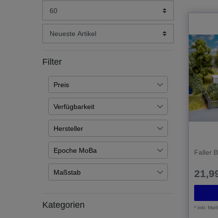
Filter
Preis
Verfügbarkeit
€
―
€
Auf Lager
86
Hersteller
Übernehmen
Artikel ist nachbestellt
10
Gebr. FALLER GmbH
96
Epoche MoBa
Faller 
Epoche I: Bis etwa 1925
25
21,99
Maßstab
Epoche II: Von etwa 1925 bis
37
H0 1/87
92
1945
Kategorien
Trix 1/87
12
*
inkl. MwS
Epoche III: Von etwa 1945 bis
72