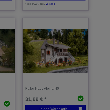
*
inkl. MwSt.
zzgl.
Versand
Faller Haus Alpina H0
31,99 € *
In den Warenkorb