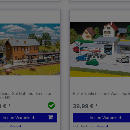
Aktions-Set Bahnhof Eisele an
Faller Tankstelle mit Waschhal
lde H0
 € *
39,99 € *
In den Warenkorb
In den Warenkorb
t.
zzgl.
Versand
*
inkl. MwSt.
zzgl.
Versand