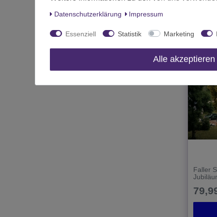
*
inkl. MwS
Daten­schutz­erklärung
Impressum
Essenziell
Statistik
Marketing
Alle akzeptieren
Faller 
Jubilä
79,99