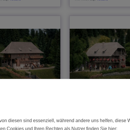
Öhlermühle mit Figur
Faller Uhrenmacherhäusle mit 
umsmodell N
Jubiläumsmodell N
 € *
34,99 € *
von diesen sind essenziell, während andere uns helfen, diese 
In den Warenkorb
In den Warenkorb
en Cookies und Ihren Rechten als Nutzer finden Sie hier: