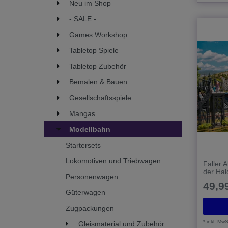
Neu im Shop
N 1:160
3
1970
- SALE -
Epoche IV: Von etwa 1970 bis
84
Games Workshop
1990
Tabletop Spiele
Epoche V: Von etwa 1990 bis
74
2006
Tabletop Zubehör
Epoche VI 2006 bis heute
Bemalen & Bauen
65
Gesellschaftsspiele
Mangas
Modellbahn
Startersets
Lokomotiven und Triebwagen
Faller 
der Ha
Personenwagen
49,99
Güterwagen
Zugpackungen
*
inkl. MwS
Gleismaterial und Zubehör