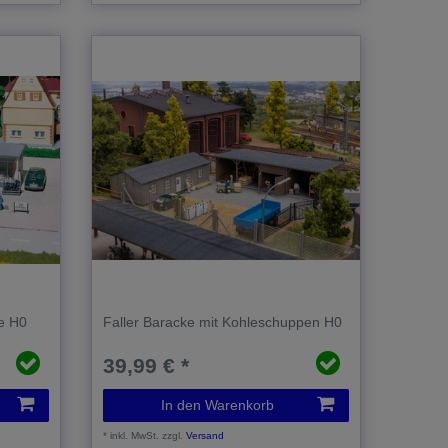
le H0
Faller Baracke mit Kohleschuppen H0
39,99 € *
In den Warenkorb
*
inkl. MwSt.
zzgl.
Versand