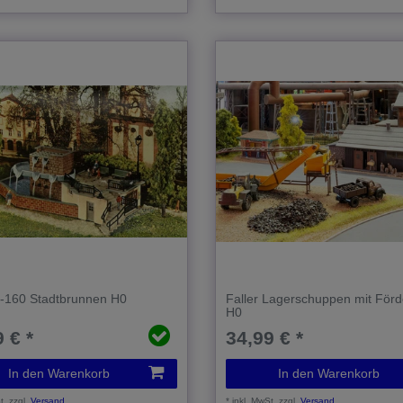
B-160 Stadtbrunnen H0
Faller Lagerschuppen mit För
H0
 € *
34,99 € *
In den Warenkorb
In den Warenkorb
t.
zzgl.
Versand
*
inkl. MwSt.
zzgl.
Versand