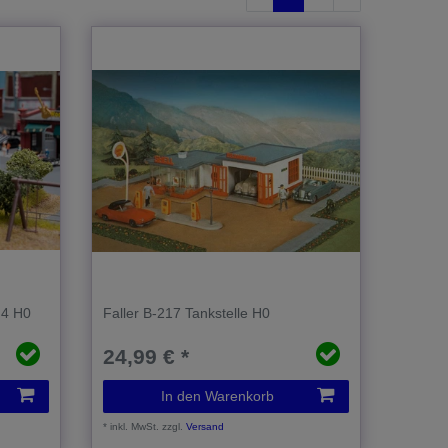
 4 H0
Faller B-217 Tankstelle H0
24,99 € *
In den Warenkorb
*
inkl. MwSt.
zzgl.
Versand