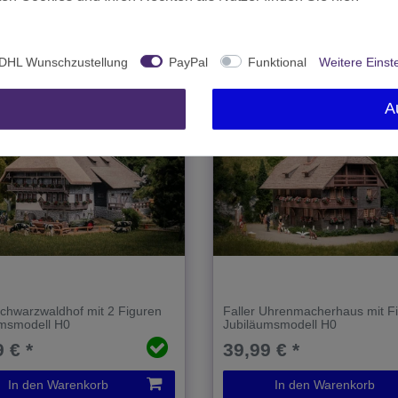
t.
zzgl.
Versand
*
inkl. MwSt.
zzgl.
Versand
DHL Wunschzustellung
PayPal
Funktional
Weitere Einst
A
Schwarzwaldhof mit 2 Figuren
Faller Uhrenmacherhaus mit F
umsmodell H0
Jubiläumsmodell H0
 € *
39,99 € *
In den Warenkorb
In den Warenkorb