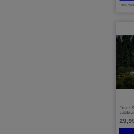
*
inkl. MwS
Faller 
Jubilä
29,99