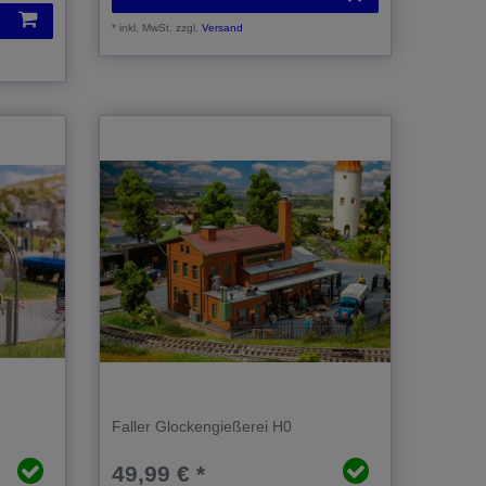
*
inkl. MwSt.
zzgl.
Versand
Faller Glockengießerei H0
49,99 € *