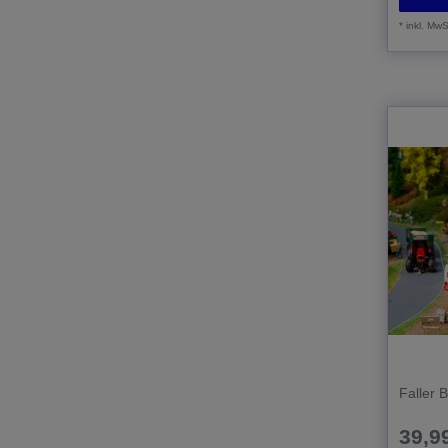
*
inkl. MwS
Faller 
39,99