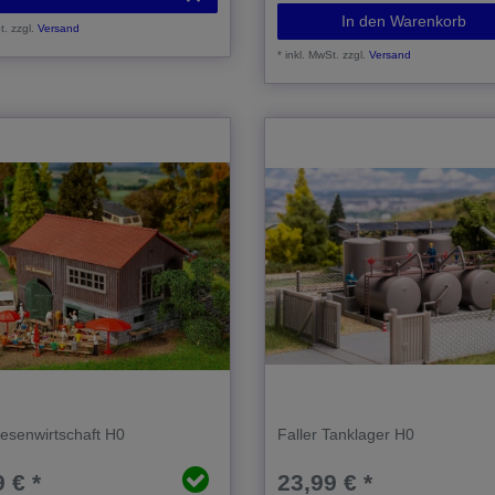
In den Warenkorb
t.
zzgl.
Versand
*
inkl. MwSt.
zzgl.
Versand
Besenwirtschaft H0
Faller Tanklager H0
 € *
23,99 € *