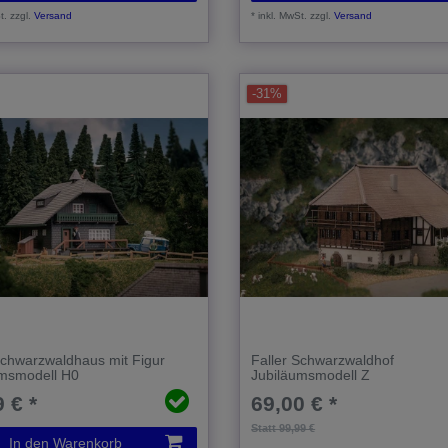
t.
zzgl.
Versand
*
inkl. MwSt.
zzgl.
Versand
-31%
Schwarzwaldhaus mit Figur
Faller Schwarzwaldhof
umsmodell H0
Jubiläumsmodell Z
 € *
69,00 € *
Statt 99,99 €
In den Warenkorb