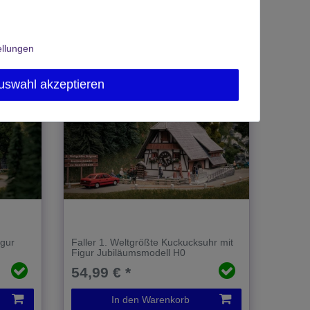
*
inkl. MwSt.
zzgl.
Versand
ellungen
uswahl akzeptieren
igur
Faller 1. Weltgrößte Kuckucksuhr mit
Figur Jubiläumsmodell H0
54,99 € *
In den Warenkorb