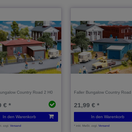
Bungalow Country Road 2 H0
Faller Bungalow Country Road
 € *
21,99 € *
In den Warenkorb
In den Warenkorb
t.
zzgl.
Versand
*
inkl. MwSt.
zzgl.
Versand