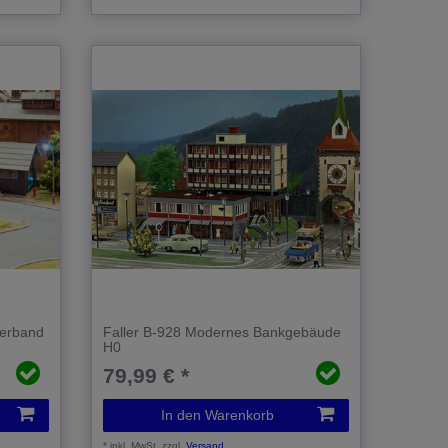
derband
Faller B-928 Modernes Bankgebäude
H0
79,99 € *
In den Warenkorb
*
inkl. MwSt.
zzgl.
Versand