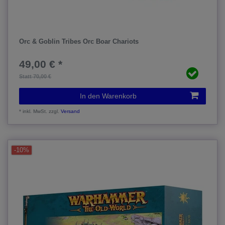
Orc & Goblin Tribes Orc Boar Chariots
49,00 € *
Statt 70,00 €
In den Warenkorb
*
inkl. MwSt.
zzgl.
Versand
-10%