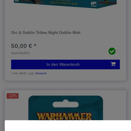
Orc & Goblin Tribes Night Goblin Mob
50,00 € *
Statt 62,50 €
In den Warenkorb
*
inkl. MwSt.
zzgl.
Versand
-13%