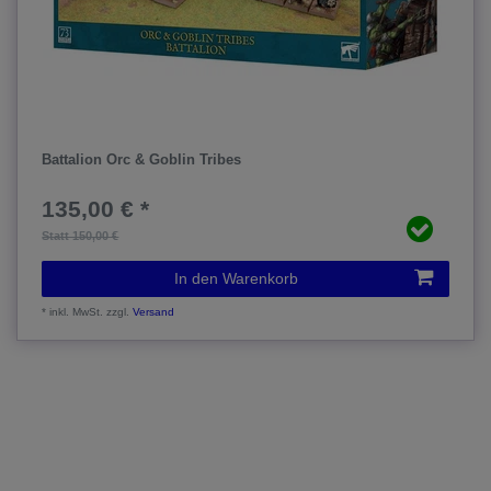
Battalion Orc & Goblin Tribes
135,00 € *
Statt 150,00 €
In den Warenkorb
*
inkl. MwSt.
zzgl.
Versand