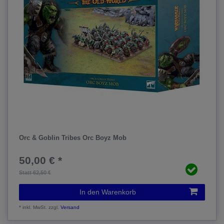
Orc & Goblin Tribes Orc Boyz Mob
50,00 € *
Statt 62,50 €
In den Warenkorb
*
inkl. MwSt.
zzgl.
Versand