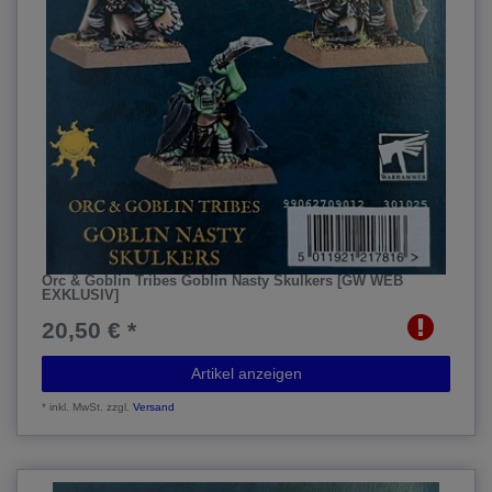
Orc & Goblin Tribes Goblin Nasty Skulkers [GW WEB
EXKLUSIV]
20,50 € *
Artikel anzeigen
*
inkl. MwSt.
zzgl.
Versand