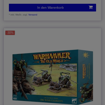
In den Warenkorb
*
inkl. MwSt.
zzgl.
Versand
-30%