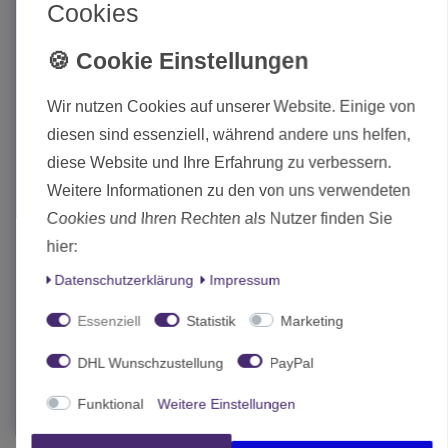
Cookies
Wir nutzen Cookies auf unserer Website. Einige von
diesen sind essenziell, während andere uns helfen,
diese Website und Ihre Erfahrung zu verbessern.
Weitere Informationen zu den von uns verwendeten
Cookies und Ihren Rechten als Nutzer finden Sie
hier:
Orc & Goblin Tribes Goblin Shaman
Daten­schutz­erklärung
Impressum
20,00 € *
Essenziell
Statistik
Marketing
Statt 23,00 €
DHL Wunschzustellung
PayPal
In den Warenkorb
Funktional
Weitere Einstellungen
*
inkl. MwSt.
zzgl.
Versand