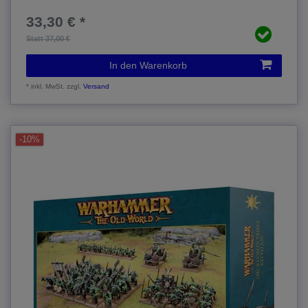
33,30 € *
Statt 37,00 €
In den Warenkorb
*
inkl. MwSt.
zzgl.
Versand
-10%