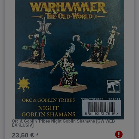
Orc & Goblin Tribes Night Goblin Shamans [GW WEB
EXKLUSIV]
23,50 € *