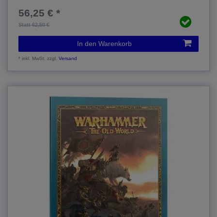
56,25 € *
Statt 62,50 €
In den Warenkorb
*
inkl. MwSt.
zzgl.
Versand