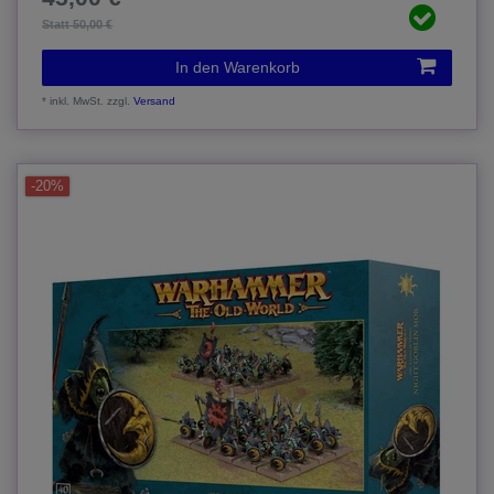
Statt 50,00 €
In den Warenkorb
*
inkl. MwSt.
zzgl.
Versand
-20%