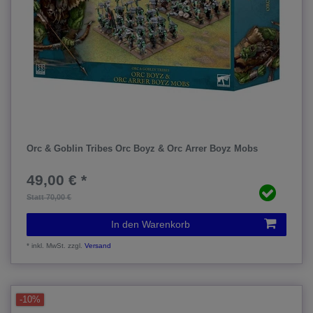
Orc & Goblin Tribes Orc Boyz & Orc Arrer Boyz Mobs
49,00 € *
Statt 70,00 €
In den Warenkorb
*
inkl. MwSt.
zzgl.
Versand
-10%