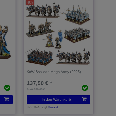
-8%
KoW Basilean Mega Army (2025)
137,50 € *
Statt 150,00 €
In den Warenkorb
*
inkl. MwSt.
zzgl.
Versand