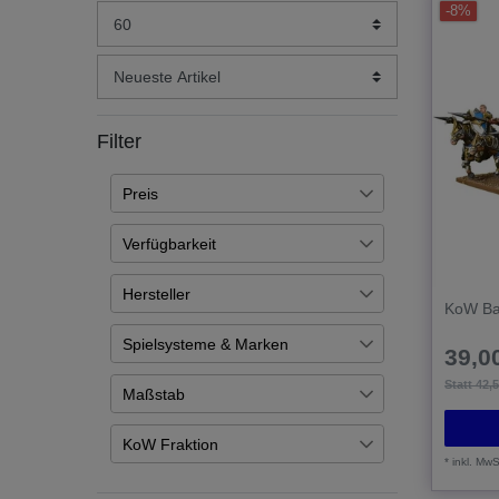
-8%
Filter
Preis
Verfügbarkeit
€
―
€
Auf Lager
14
Hersteller
KoW Bas
Übernehmen
Artikel ist nachbestellt
3
Mantic Games
17
Spielsysteme & Marken
39,00
Kings of War
17
Statt 42,
Maßstab
28mm (1/56)
17
KoW Fraktion
*
inkl. MwS
Basilean
16