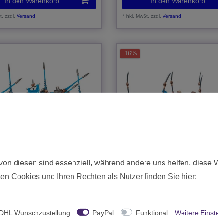
In den Warenkorb
In den Warenkorb
t.
zzgl.
Versand
*
inkl. MwSt.
zzgl.
Versand
-16%
von diesen sind essenziell, während andere uns helfen, diese 
en Cookies und Ihren Rechten als Nutzer finden Sie hier:
ilean Paladin Knights
KoW Basilean Sisterhood Pant
nt
Lancer Regiment
 € *
29,25 € *
DHL Wunschzustellung
PayPal
Funktional
Weitere Einst
00 €
Statt 35,00 €