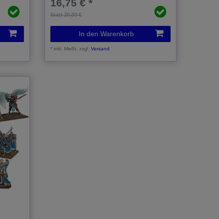
16,75 € *
Statt 20,00 €
In den Warenkorb
*
inkl. MwSt.
zzgl.
Versand