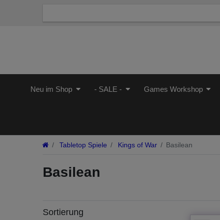
Neu im Shop
- SALE -
Games Workshop
Tabletop Spiele
Kings of War
Basilean
Basilean
Sortierung