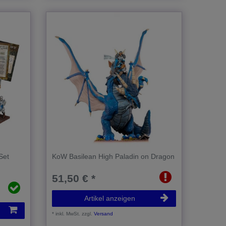
Set
KoW Basilean High Paladin on Dragon
51,50 € *
Artikel anzeigen
*
inkl. MwSt.
zzgl.
Versand