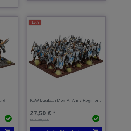
-15%
ard
KoW Basilean Men-At-Arms Regiment
27,50 € *
Statt 32,50 €