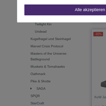
Riftforged Orcs
Alle akzeptieren
Salamanders
*
inkl. MwS
Trident Realm of Neritica
Twilight Kin
Undead
-16%
Kugelhagel und Steinhagel
Marvel Crisis Protocol
Masters of the Universe:
Battleground
Muskets & Tomahawks
Oathmark
Pike & Shotte
SAGA
SPQR
KoW Ja
StarCraft