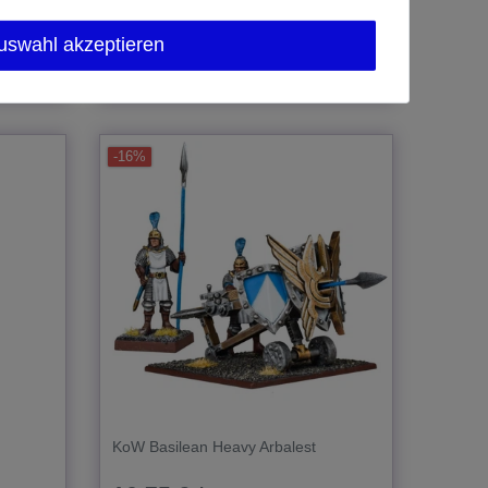
Artikel anzeigen
uswahl akzeptieren
*
inkl. MwSt.
zzgl.
Versand
-16%
KoW Basilean Heavy Arbalest