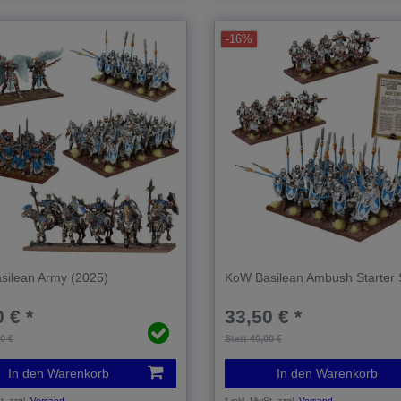
-16%
silean Army (2025)
KoW Basilean Ambush Starter 
 € *
33,50 € *
00 €
Statt 40,00 €
In den Warenkorb
In den Warenkorb
t.
zzgl.
Versand
*
inkl. MwSt.
zzgl.
Versand