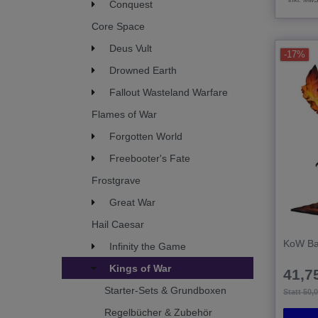
Conquest
Core Space
Deus Vult
-17%
Drowned Earth
Fallout Wasteland Warfare
Flames of War
Forgotten World
Freebooter's Fate
Frostgrave
Great War
Hail Caesar
KoW Ba
Infinity the Game
Kings of War
41,75
Starter-Sets & Grundboxen
Statt 50,
Regelbücher & Zubehör