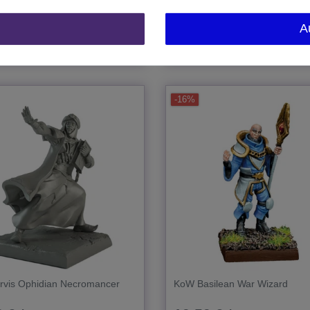
In den Warenkorb
In den Warenkorb
A
t.
zzgl.
Versand
*
inkl. MwSt.
zzgl.
Versand
-16%
rvis Ophidian Necromancer
KoW Basilean War Wizard