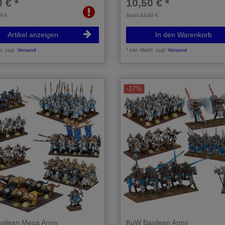
 € *
10,50 € *
50 €
Statt 12,50 €
Artikel anzeigen
In den Warenkorb
t.
zzgl.
Versand
*
inkl. MwSt.
zzgl.
Versand
-17%
silean Mega Army
KoW Basilean Army