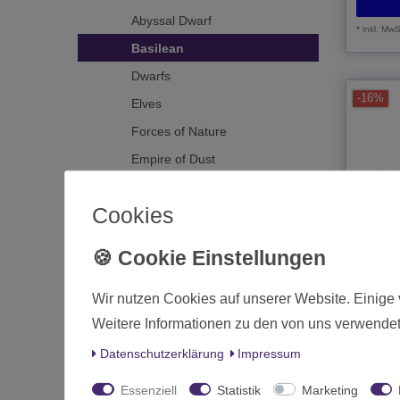
Abyssal Dwarf
*
inkl. MwS
Basilean
Dwarfs
-16%
Elves
Forces of Nature
Empire of Dust
Forces of the Abyss
Cookies
Goblins
Halflings
Nightstalkers
Northern Alliance
Wir nutzen Cookies auf unserer Website. Einige 
Weitere Informationen zu den von uns verwendet
Ogres
KoW Bas
Regime
Orcs
Daten­schutz­erklärung
Impressum
33,50
Ratkin
Essenziell
Statistik
Marketing
Statt 40,