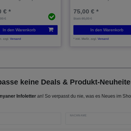
 € *
75,00 € *
,00 €
Statt 90,00 €
In den Warenkorb
In den Warenkorb
t.
zzgl.
Versand
*
inkl. MwSt.
zzgl.
Versand
rpasse keine Deals & Produkt-Neuheit
nyaner Infoletter
an! So verpasst du nie, was es Neues im Shop
NACHNAME