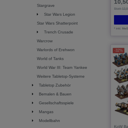
10,50
Stargrave
Statt 12,
Star Wars Legion
Star Wars Shatterpoint
*
inkl. MwS
Trench Crusade
Warcrow
Warlords of Erehwon
-32%
World of Tanks
World War III: Team Yankee
Weitere Tabletop-Systeme
Tabletop Zubehör
Bemalen & Bauen
Gesellschaftsspiele
Mangas
Modellbahn
KoW Ba