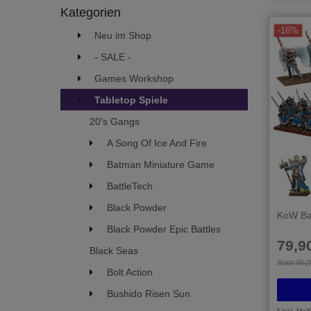
Kategorien
Salamanders
1
-16%
Neu im Shop
Undead
1
- SALE -
Games Workshop
Tabletop Spiele
20's Gangs
A Song Of Ice And Fire
Batman Miniature Game
BattleTech
Black Powder
KoW Ba
Black Powder Epic Battles
79,90
Black Seas
Statt 95,
Bolt Action
Bushido Risen Sun
*
inkl. MwS