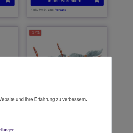
In den Warenkorb
*
inkl. MwSt.
zzgl.
Versand
-17%
Website und Ihre Erfahrung zu verbessern.
her
KoW Basilean Elohi Regiment
25,00 € *
ellungen
Statt 30,00 €