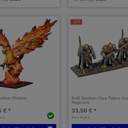
-16%
silean Phoenix
KoW Basilean Ogre Palace Gu
Regiment
 € *
33,50 € *
00 €
Statt 40,00 €