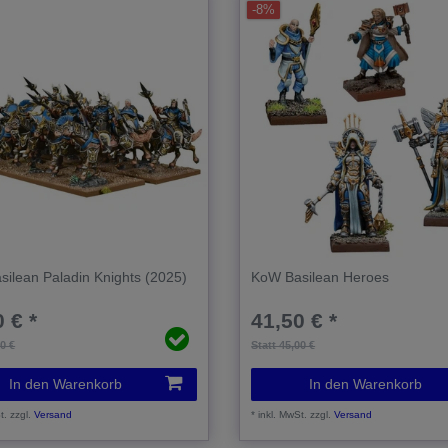
-8%
ilean Paladin Knights (2025)
KoW Basilean Heroes
 € *
41,50 € *
50 €
Statt 45,00 €
In den Warenkorb
In den Warenkorb
t.
zzgl.
Versand
*
inkl. MwSt.
zzgl.
Versand