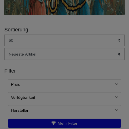
Sortierung
Filter
Preis
Verfügbarkeit
€
―
€
Auf Lager
12
Hersteller
Übernehmen
Warlord Games
12
Mehr Filter