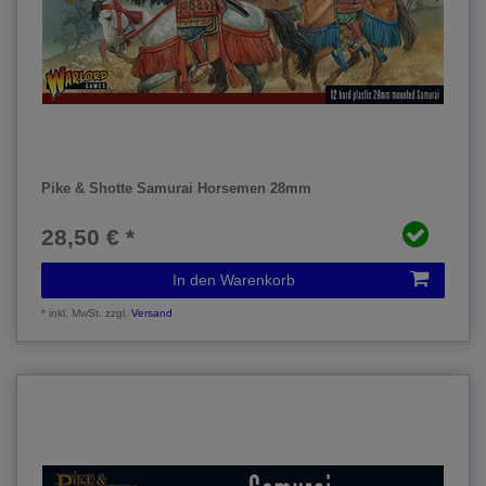
Pike & Shotte Samurai Horsemen 28mm
28,50 € *
In den Warenkorb
*
inkl. MwSt.
zzgl.
Versand