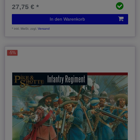
27,75 € *
In den Warenkorb
*
inkl. MwSt.
zzgl.
Versand
-5%