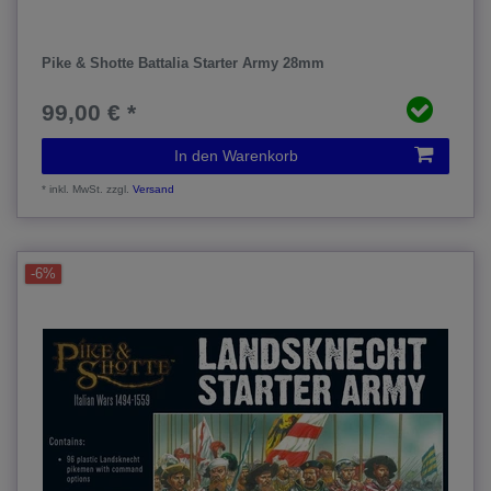
Pike & Shotte Battalia Starter Army 28mm
99,00 € *
In den Warenkorb
*
inkl. MwSt.
zzgl.
Versand
-6%