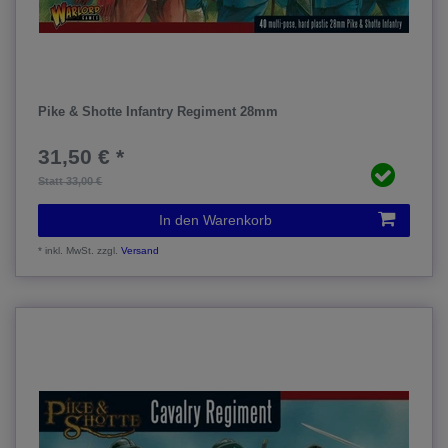
Pike & Shotte Infantry Regiment 28mm
31,50 € *
Statt 33,00 €
In den Warenkorb
*
inkl. MwSt.
zzgl.
Versand