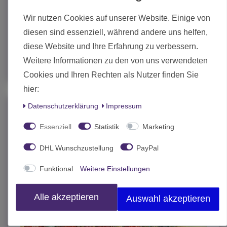
Wir nutzen Cookies auf unserer Website. Einige von
28,50 € *
diesen sind essenziell, während andere uns helfen,
Statt 30,00 €
diese Website und Ihre Erfahrung zu verbessern.
In den Warenkorb
Weitere Informationen zu den von uns verwendeten
*
inkl. MwSt.
zzgl.
Versand
Cookies und Ihren Rechten als Nutzer finden Sie
hier:
Daten­schutz­erklärung
Impressum
Essenziell
Statistik
Marketing
DHL Wunschzustellung
PayPal
Funktional
Weitere Einstellungen
Alle akzeptieren
Auswahl akzeptieren