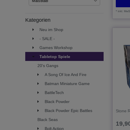
Maßstab
Forgotten World
18
28mm (1/56)
19
*
inkl. MwS
Kategorien
Neu im Shop
- SALE -
Games Workshop
Tabletop Spiele
20's Gangs
A Song Of Ice And Fire
Batman Miniature Game
BattleTech
Black Powder
Black Powder Epic Battles
Stone 
Black Seas
19,90
Bolt Action