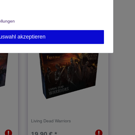
In den Warenkorb
*
inkl. MwSt.
zzgl.
Versand
ellungen
uswahl akzeptieren
Living Dead Warriors
19,90 € *