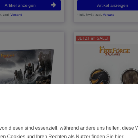
Artikel anzeigen
Artikel anzeigen
t.
zzgl.
Versand
*
inkl. MwSt.
zzgl.
Versand
JETZT im SALE!
ealm Dwarf Warriors
OldBear Shields (12)
von diesen sind essenziell, während andere uns helfen, diese 
 € *
3,50 € *
en Cookies und Ihren Rechten als Nutzer finden Sie hier: