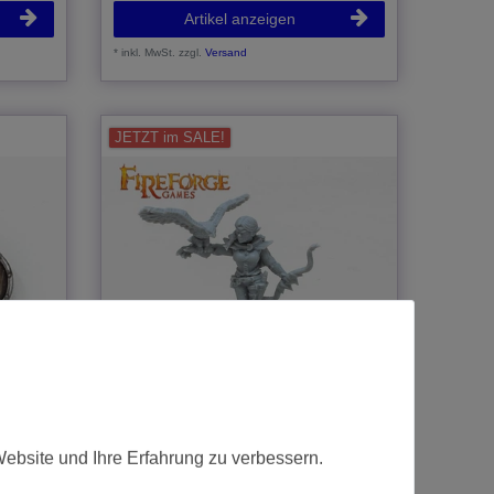
Artikel anzeigen
*
inkl. MwSt.
zzgl.
Versand
JETZT im SALE!
Alfheim Lilith The Ranger
Website und Ihre Erfahrung zu verbessern.
6,50 € *