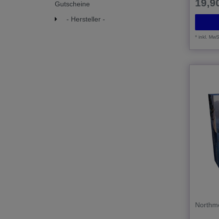
19,90
Gutscheine
- Hersteller -
*
inkl. MwS
Northm