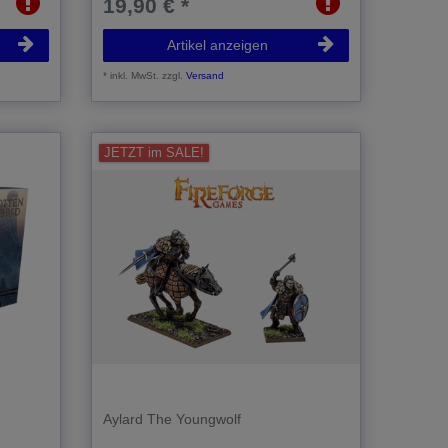
19,90 € *
Artikel anzeigen
*
inkl. MwSt.
zzgl.
Versand
JETZT im SALE!
Aylard The Youngwolf