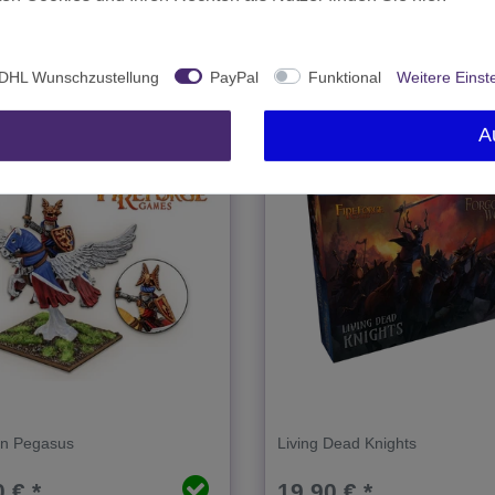
Artikel anzeigen
In den Warenkorb
t.
zzgl.
Versand
*
inkl. MwSt.
zzgl.
Versand
DHL Wunschzustellung
PayPal
Funktional
Weitere Einst
A
im SALE!
on Pegasus
Living Dead Knights
 € *
19,90 € *