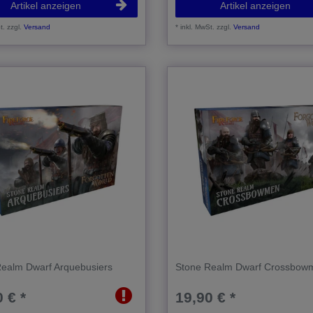
Artikel anzeigen
Artikel anzeigen
t.
zzgl.
Versand
*
inkl. MwSt.
zzgl.
Versand
Realm Dwarf Arquebusiers
Stone Realm Dwarf Crossbow
 € *
19,90 € *