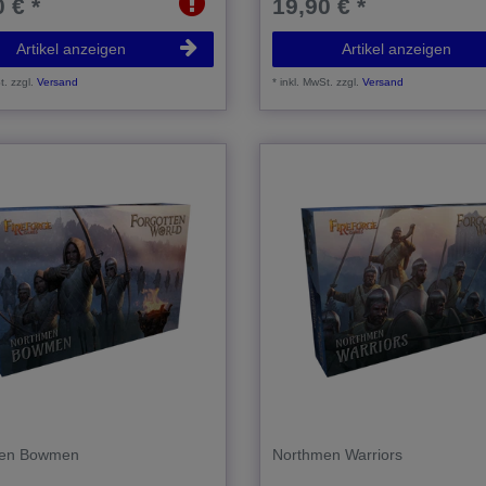
 € *
19,90 € *
Artikel anzeigen
Artikel anzeigen
t.
zzgl.
Versand
*
inkl. MwSt.
zzgl.
Versand
en Bowmen
Northmen Warriors