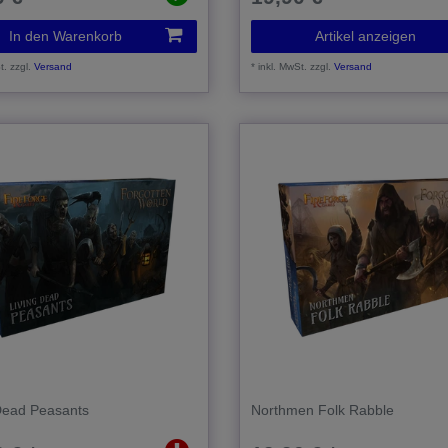
In den Warenkorb
Artikel anzeigen
t.
zzgl.
Versand
*
inkl. MwSt.
zzgl.
Versand
Dead Peasants
Northmen Folk Rabble