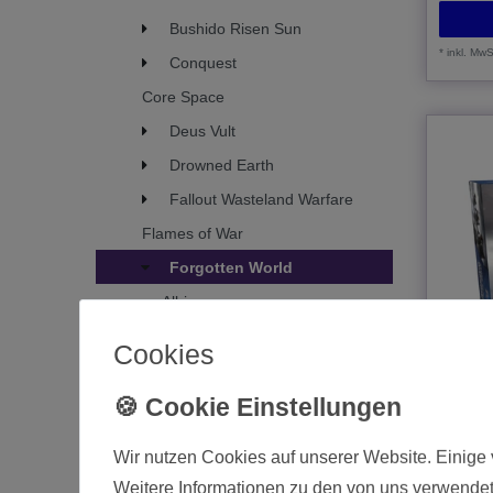
Bushido Risen Sun
*
inkl. MwS
Conquest
Core Space
Deus Vult
Drowned Earth
Fallout Wasteland Warfare
Flames of War
Forgotten World
Albion
Alfheim
Cookies
Living Dead
Northern Kingdom
Stone R
Stone Realm
Wir nutzen Cookies auf unserer Website. Einige 
Freebooter's Fate
19,90
Weitere Informationen zu den von uns verwendet