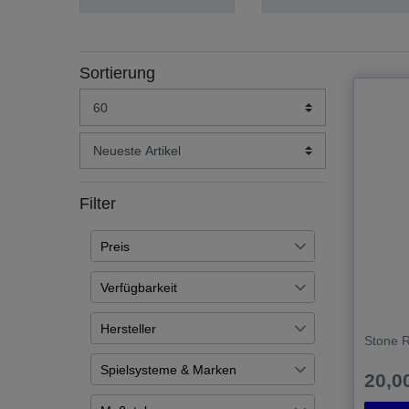
Sortierung
Filter
Preis
Verfügbarkeit
€
―
€
Auf Lager
4
Hersteller
Stone 
Übernehmen
Artikel ist nachbestellt
15
Fireforge Games
19
Spielsysteme & Marken
20,00
Deus Vult
1