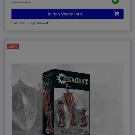
Statt 49,99 €
In den Warenkorb
*
inkl. MwSt.
zzgl.
Versand
-29%