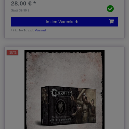
28,00 € *
Statt 39,99 €
In den Warenkorb
*
inkl. MwSt.
zzgl.
Versand
-19%