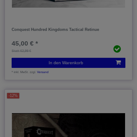
Conquest Hundred Kingdoms Tactical Retinue
45,00 € *
Statt 62,99 €
In den Warenkorb
*
inkl. MwSt.
zzgl.
Versand
-12%