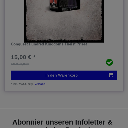
Conquest Hundred Kingdoms Theist Priest
15,00 € *
Statt 24,99 €
In den Warenkorb
*
inkl. MwSt.
zzgl.
Versand
Abonnier unseren Infoletter &