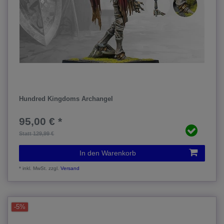
Hundred Kingdoms Archangel
95,00 € *
Statt 129,99 €
In den Warenkorb
*
inkl. MwSt.
zzgl.
Versand
-5%