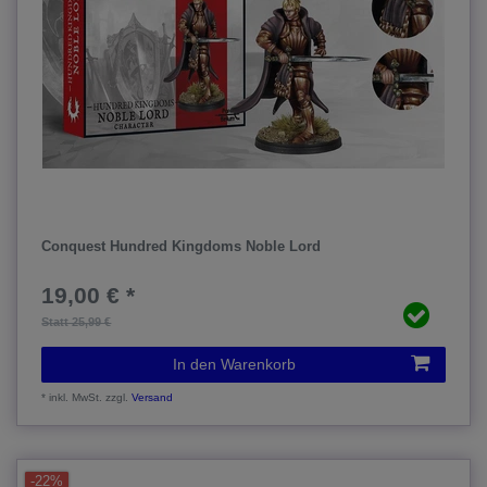
Conquest Hundred Kingdoms Noble Lord
19,00 € *
Statt 25,99 €
In den Warenkorb
*
inkl. MwSt.
zzgl.
Versand
-22%