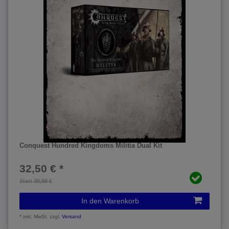
Conquest Hundred Kingdoms Militia Dual Kit
32,50 € *
Statt 39,99 €
In den Warenkorb
*
inkl. MwSt.
zzgl.
Versand