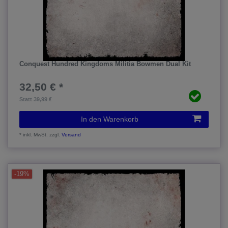
Conquest Hundred Kingdoms Militia Bowmen Dual Kit
32,50 € *
Statt 39,99 €
In den Warenkorb
*
inkl. MwSt.
zzgl.
Versand
-19%