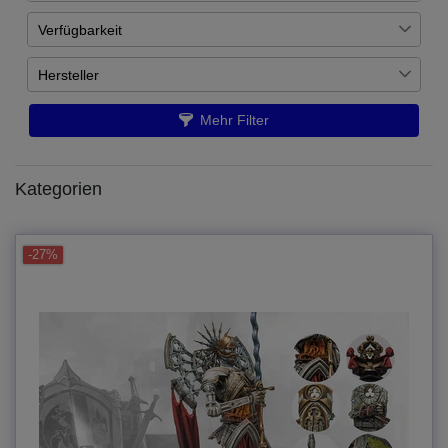
Verfügbarkeit
€
―
€
Auf Lager
12
Hersteller
Übernehmen
Para Bellum Wargames
12
Mehr Filter
Kategorien
-27%