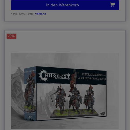
In den Warenkorb
*
inkl. MwSt.
zzgl.
Versand
-5%