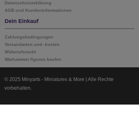
Datenschutzerklärung
AGB und Kundeninformationen
Dein Einkauf
Zahlungsbedingungen
Versandarten und -kosten
Widerrufsrecht
Warhammer figuren kaufen
© 2025 Minyarts - Miniatures & More | Alle Rechte
vorbehalten.