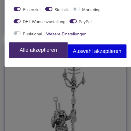
6,90 € *
Essenziell
Statistik
Marketing
In den Warenkorb
DHL Wunschzustellung
PayPal
*
inkl. MwSt.
zzgl.
Versand
Funktional
Weitere Einstellungen
Alle akzeptieren
JETZT im SALE!
Auswahl akzeptieren