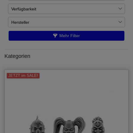
Verfügbarkeit
€
―
€
Auf Lager
9
Hersteller
Übernehmen
Wargame Exclusive
9
Mehr Filter
Kategorien
JETZT im SALE!