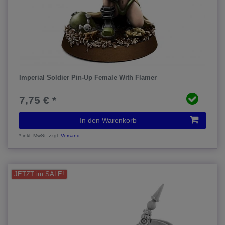
Imperial Soldier Pin-Up Female With Flamer
7,75 € *
In den Warenkorb
*
inkl. MwSt.
zzgl.
Versand
JETZT im SALE!