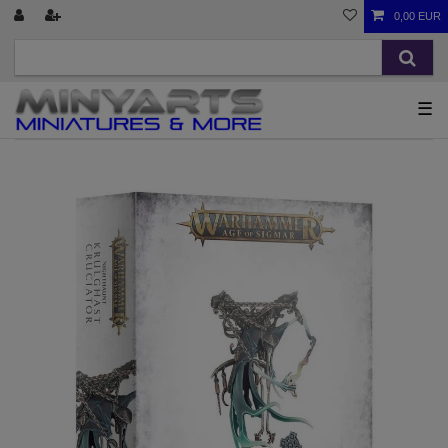
0,00 EUR
☰