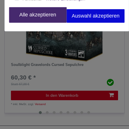
Alle akzeptieren
Auswahl akzeptieren
Soulblight Gravelords Cursed Sepulchre
60,30 € *
Statt 67,00 €
In den Warenkorb
*
inkl. MwSt.
zzgl.
Versand