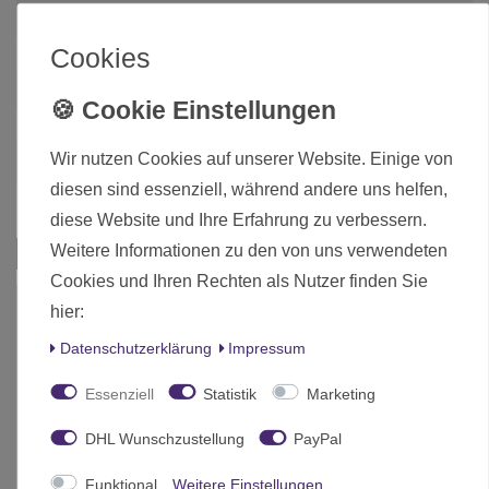
Zustand
Neu
Cookies
Art.-ID
13623
Altersfreigabe
Ohne Altersbeschränkung
Hersteller
Games Workshop
Wir nutzen Cookies auf unserer Website. Einige von
Herstellungsland
United Kingdom
diesen sind essenziell, während andere uns helfen,
Inhalt
1 Stück
diese Website und Ihre Erfahrung zu verbessern.
Weitere Informationen zu den von uns verwendeten
Das passt zu diesem Produkt:
Cookies und Ihren Rechten als Nutzer finden Sie
-10%
hier:
Daten­schutz­erklärung
Impressum
Essenziell
Statistik
Marketing
DHL Wunschzustellung
PayPal
Funktional
Weitere Einstellungen