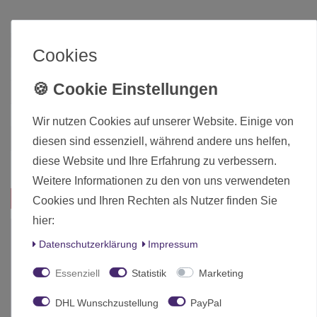
Zustand
Neu
Cookies
Art.-ID
17209
Altersfreigabe
Ohne Altersbeschränkung
Hersteller
Modiphius Entertainment
Wir nutzen Cookies auf unserer Website. Einige von
Herstellungsland
Deutschland
diesen sind essenziell, während andere uns helfen,
diese Website und Ihre Erfahrung zu verbessern.
Inhalt
1 Stück
Weitere Informationen zu den von uns verwendeten
Das passt zu diesem Produkt:
Cookies und Ihren Rechten als Nutzer finden Sie
hier:
Daten­schutz­erklärung
Impressum
Essenziell
Statistik
Marketing
DHL Wunschzustellung
PayPal