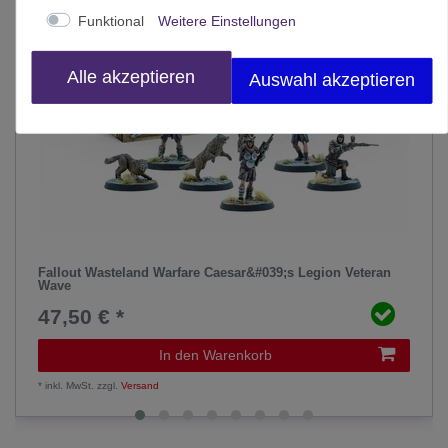
Funktional
Weitere Einstellungen
Alle akzeptieren
Auswahl akzeptieren
Fallout Wasteland Warfare Caesar&#039;s Legion Veteran
Wave
47,50 € *
In den Warenkorb
*
inkl. MwSt.
zzgl.
Versand