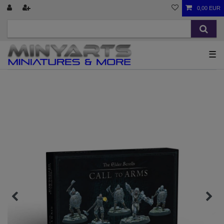
0,00 EUR
☰