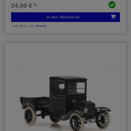
24,00 € *
In den Warenkorb
*
inkl. MwSt.
zzgl.
Versand