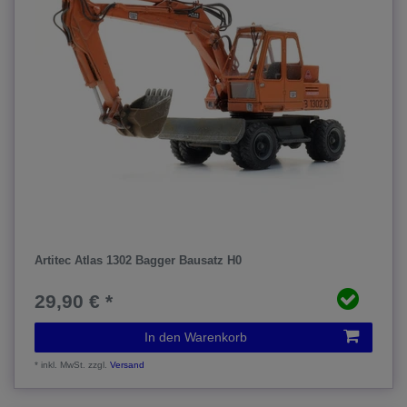
Artitec Atlas 1302 Bagger Bausatz H0
29,90 € *
In den Warenkorb
*
inkl. MwSt.
zzgl.
Versand