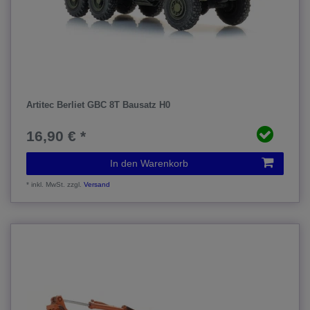
Artitec Berliet GBC 8T Bausatz H0
16,90 € *
In den Warenkorb
*
inkl. MwSt.
zzgl.
Versand