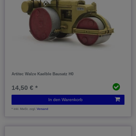
Artitec Walze Kaelble Bausatz H0
14,50 € *
In den Warenkorb
*
inkl. MwSt.
zzgl.
Versand