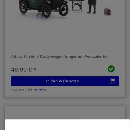
Artitec Austin 7 Kastenwagen Singer mit Verkäufer H0
49,90 € *
In den Warenkorb
*
inkl. MwSt.
zzgl.
Versand