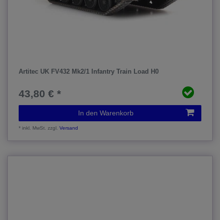
Artitec UK FV432 Mk2/1 Infantry Train Load H0
43,80 € *
In den Warenkorb
*
inkl. MwSt.
zzgl.
Versand