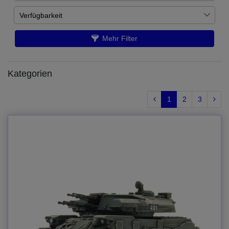
Verfügbarkeit
€
―
€
Auf Lager
66
Mehr Filter
Übernehmen
Artikel ist nachbestellt
61
Kategorien
1
2
3