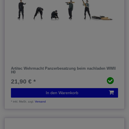
Artitec Wehrmacht Panzerbesatzung beim nachladen WWII
H0
21,90 € *
In den Warenkorb
*
inkl. MwSt.
zzgl.
Versand