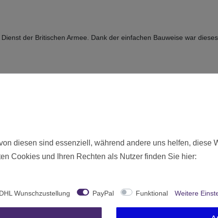
 Dienst der Britischen Armee. Dank der einfachen Bauweise war dies
ie hier angebotenen Modelle werden zerlegt und unbemalt ausgeliefer
der und Besatzung)
Neu
1681
von diesen sind essenziell, während andere uns helfen, diese 
Ohne Altersbeschränkung
en Cookies und Ihren Rechten als Nutzer finden Sie hier:
Warlord Games
United Kingdom
DHL Wunschzustellung
PayPal
Funktional
Weitere Einst
1 Stück