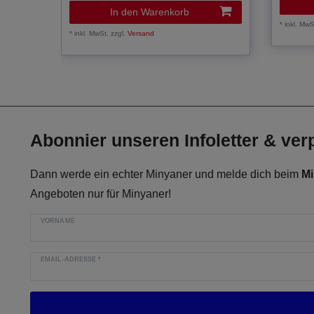
In den Warenkorb
*
inkl. MwS
*
inkl. MwSt.
zzgl.
Versand
Abonnier unseren Infoletter & ve
Dann werde ein echter Minyaner und melde dich beim
Mi
Angeboten nur für Minyaner!
VORNAME
EMAIL-ADRESSE
*