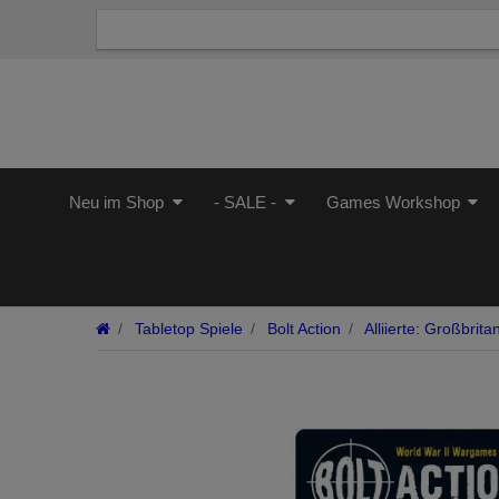
Neu im Shop
- SALE -
Games Workshop
Tabletop Spiele
Bolt Action
Alliierte: Großbrita