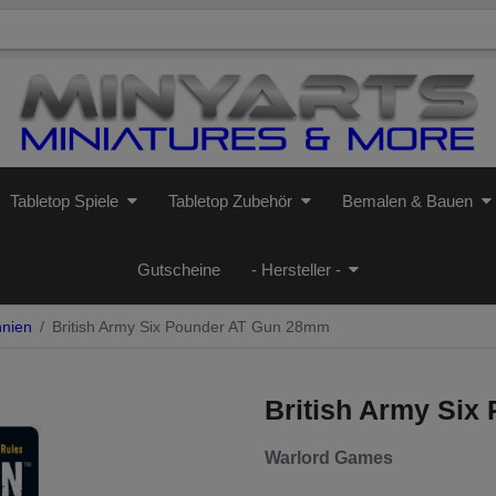
Tabletop Spiele
Tabletop Zubehör
Bemalen & Bauen
Gutscheine
- Hersteller -
nnien
British Army Six Pounder AT Gun 28mm
British Army Si
Warlord Games