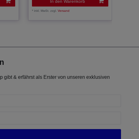
In den Warenkorb
*
inkl. MwSt.
zzgl.
Versand
*
inkl. Mw
en
 gibt & erfährst als Erster von unseren exklusiven