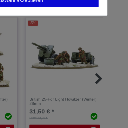
uswahl akzeptieren
-5%
-4%
nter)
British 25-Pdr Light Howitzer (Winter)
British
28mm
Plato
31,50 € *
13,9
Statt 33,00 €
Statt 14,