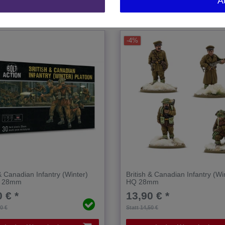
A
-4%
 & Canadian Infantry (Winter)
British & Canadian Infantry (Wi
n 28mm
HQ 28mm
 € *
13,90 € *
50 €
Statt 14,50 €