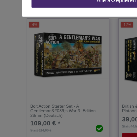
Alle akzeptieren
Das passt zu diesem Produkt:
-4%
-12%
Bolt Action Starter Set - A
British
Gentleman&#039;s War 3. Edition
Platoo
28mm (Deutsch)
39,00
109,00 € *
Statt 44,
Statt 114,00 €