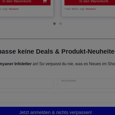
In den Warenkorb
In den Warenkorb
t.
zzgl.
Versand
*
inkl. MwSt.
zzgl.
Versand
rpasse keine Deals & Produkt-Neuheit
nyaner Infoletter
an! So verpasst du nie, was es Neues im Shop
NACHNAME