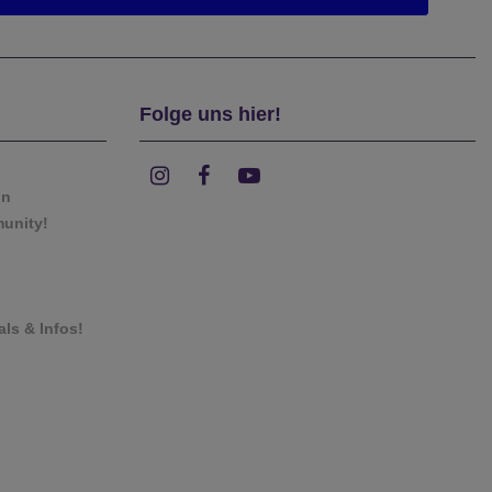
Folge uns hier!
on
munity!
als & Infos!