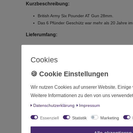
Kurzbeschreibung:
British Army Six Pounder AT Gun 28mm.
Das 6 Pfünder Geschütz war mehr als 20 Jahre im
Lieferumfang:
D
British Army Six Pounder AT Gun 28mm (Six Poun
Cookies
Zustand
Art.-ID
Wir nutzen Cookies auf unserer Website. Einige 
Altersfreigabe
Weitere Informationen zu den von uns verwendet
Hersteller
Daten­schutz­erklärung
Impressum
Herstellungsland
Essenziell
Statistik
Marketing
Inhalt