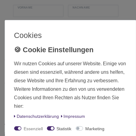
VORNAME
NACHNAME
EMAIL-ADRESSE
*
Cookies
Wir nutzen Cookies auf unserer Website. Einige von
diesen sind essenziell, während andere uns helfen,
Besuch uns im Ladenlokal
diese Website und Ihre Erfahrung zu verbessern.
Weitere Informationen zu den von uns verwendeten
Minyarts - Miniatures & More
Cookies und Ihren Rechten als Nutzer finden Sie
Nordstr. 45
hier:
59269 Beckum, Deutschland
Daten­schutz­erklärung
Impressum
+49 (0) 2521 8791087
Essenziell
Statistik
Marketing
info@minyarts.eu