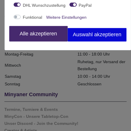
DHL Wunschzustellung
PayPal
Öffnungszeiten Ladenlokal
Funktional
Weitere Einstellungen
Ladenlokal vom 12 bis 19.08.
geschlossen!
Alle akzeptieren
Auswahl akzeptieren
Offener Spieltag
Entfällt im August
Minyaner Club Spieltag
29.08. Sa 14-18Uhr
Montag-Freitag
11:00 - 18:00 Uhr
Ruhetag, nur Versand der
Mittwoch
Bestellung
Samstag
10:00 - 14:00 Uhr
Sonntag
Geschlossen
Minyaner Community
Termine, Turniere & Events
MinyCon - Unsere Tabletop-Con
Unser Discord - Join the Community!
Creator & Artists