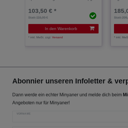
103,50 € *
185,
Statt 115,00 €
Statt 206
In den Warenkorb
*
inkl. MwSt.
zzgl.
Versand
*
inkl. MwS
Abonnier unseren Infoletter & ve
Dann werde ein echter Minyaner und melde dich beim
Mi
Angeboten nur für Minyaner!
VORNAME