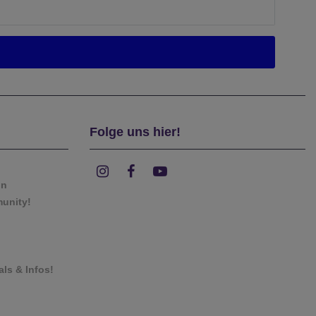
Folge uns hier!
on
munity!
als & Infos!