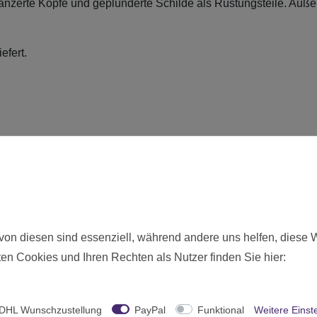
epanzerte Köpfe und geplünderte Schilde als Rüstungsteile. Auße
efert.
ie hier angebotenen Modelle werden zerlegt und unbemalt ausgeliefer
von diesen sind essenziell, während andere uns helfen, diese 
Neu
en Cookies und Ihren Rechten als Nutzer finden Sie hier:
5011
Ohne Altersbeschränkung
DHL Wunschzustellung
PayPal
Funktional
Weitere Einst
Games Workshop