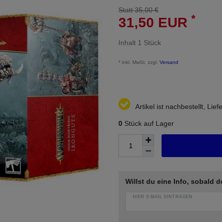
Statt 35,00 €
*
31,50 EUR
Inhalt
1
Stück
* inkl. MwSt. zzgl.
Versand
Artikel ist nachbestellt, Li
0
Stück auf Lager
Willst du eine Info, sobald d
HIER E-MAIL EINTRAGEN