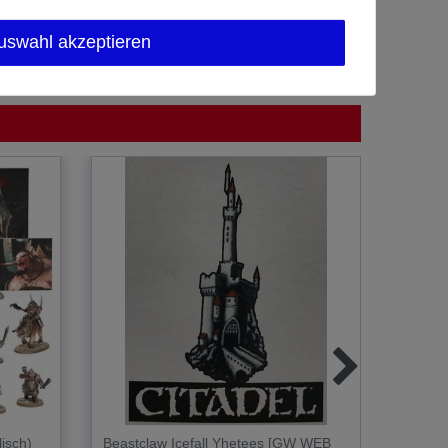
uswahl akzeptieren
isch)
Beastclaw Icefall Yhetees [GW WEB
Ogor M