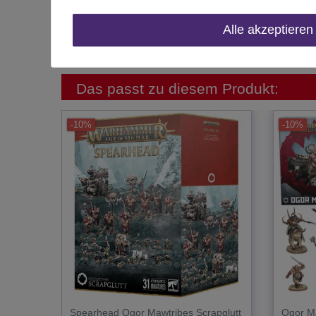
Herstellungsland
Alle akzeptieren
Inhalt
Das passt zu diesem Produkt:
-10%
-10%
Spearhead Ogor Mawtribes Scrapglutt
Ogor Ma