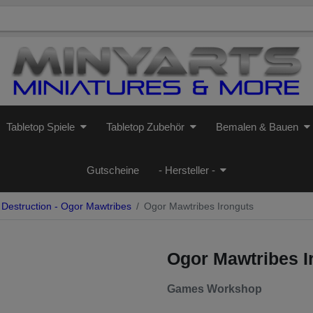
Tabletop Spiele
Tabletop Zubehör
Bemalen & Bauen
Gutscheine
- Hersteller -
Destruction - Ogor Mawtribes
Ogor Mawtribes Ironguts
Ogor Mawtribes I
Games Workshop