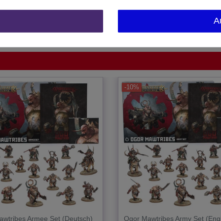
United Kingdom
A
1 Stück
-10%
wtribes Armee Set (Deutsch)
Ogor Mawtribes Army Set (Engl