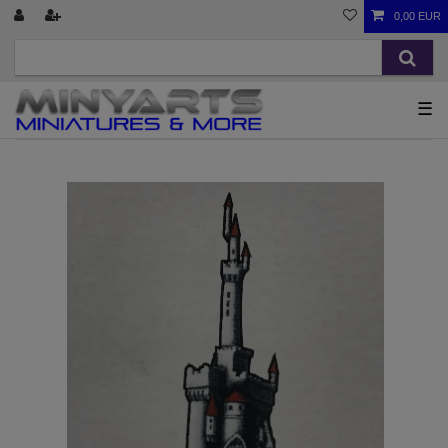
0,00 EUR
☰