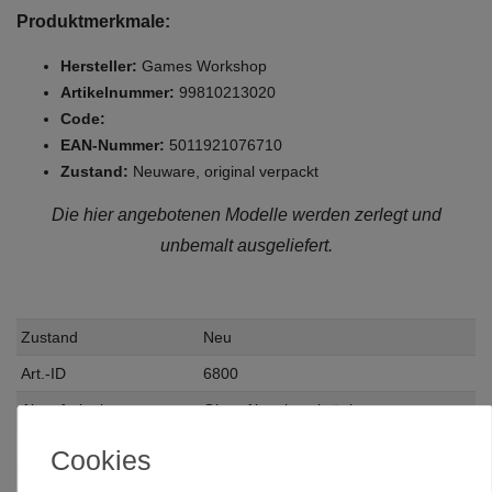
Produktmerkmale:
Hersteller:
Games Workshop
Artikelnummer:
99810213020
Code:
EAN-Nummer:
5011921076710
Zustand:
Neuware, original verpackt
Die hier angebotenen Modelle werden zerlegt und
unbemalt ausgeliefert.
Zustand
Neu
Art.-ID
6800
Altersfreigabe
Ohne Altersbeschränkung
Hersteller
Games Workshop
Cookies
Herstellungsland
United Kingdom