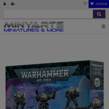
0,00 EUR
☰