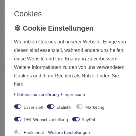
Zustand
Neu
Art.-ID
24999
Cookies
Altersfreigabe
Ab 12 freigegeben
Hersteller
Games Workshop
Herstellungsland
United Kingdom
Wir nutzen Cookies auf unserer Website. Einige von
diesen sind essenziell, während andere uns helfen,
Inhalt
1 Stück
diese Website und Ihre Erfahrung zu verbessern.
Das passt zu diesem Produkt:
Weitere Informationen zu den von uns verwendeten
Cookies und Ihren Rechten als Nutzer finden Sie
-10%
hier:
Daten­schutz­erklärung
Impressum
Essenziell
Statistik
Marketing
DHL Wunschzustellung
PayPal
Funktional
Weitere Einstellungen