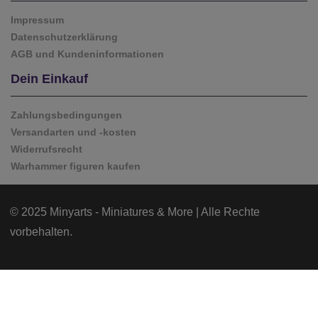
Impressum
Datenschutzerklärung
AGB und Kundeninformationen
Dein Einkauf
Zahlungsbedingungen
Versandarten und -kosten
Widerrufsrecht
Warhammer figuren kaufen
© 2025 Minyarts - Miniatures & More | Alle Rechte
vorbehalten.