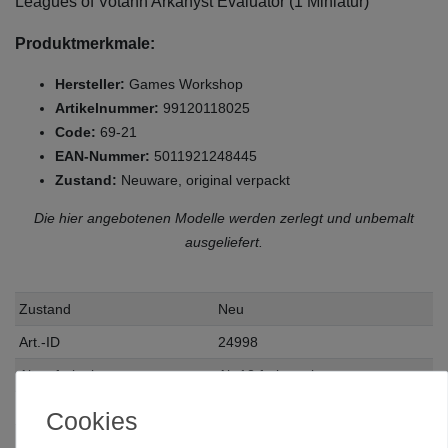
Leagues of Votann Arkanyst Evaluator (1 Miniatur)
Produktmerkmale:
Hersteller:
Games Workshop
Artikelnummer:
99120118025
Code:
69-21
EAN-Nummer:
5011921248445
Zustand:
Neuware, original verpackt
Die hier angebotenen Modelle werden zerlegt und unbemalt
ausgeliefert.
Zustand
Neu
Art.-ID
24998
Altersfreigabe
Ab 12 freigegeben
Hersteller
Games Workshop
Cookies
Herstellungsland
United Kingdom