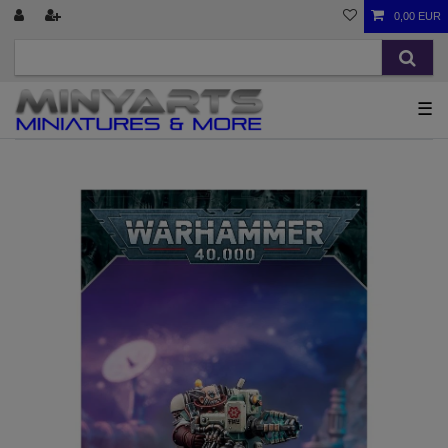
0,00 EUR
☰