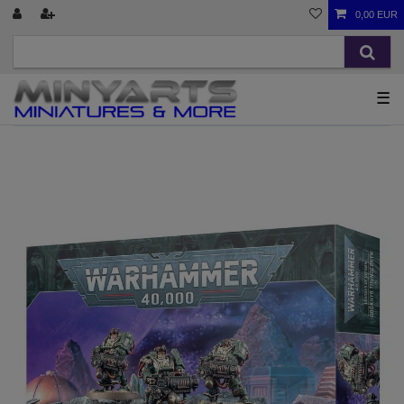
0,00 EUR
☰