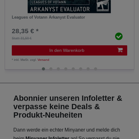
Leagues of Votann Arkanyst Evaluator
28,35 € *
Statt 31,50 €
In den Warenkorb
*
inkl. MwSt.
zzgl.
Versand
Abonnier unseren Infoletter &
verpasse keine Deals &
Produkt-Neuheiten
Dann werde ein echter Minyaner und melde dich
beim
Minyaner Infoletter
an! So verpasst du nie,