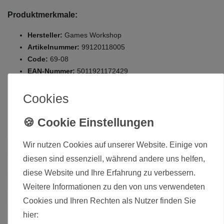
Produktmerkmale:
Hersteller:
Games Workshop
Artikelnummer:
99120118005
Code:
69-08
EAN-Nummer:
5011921172429
Zustand:
Neuware, original verpackt
Cookies
Die hier angebotenen Modelle werden zerlegt und unbemalt
ausgeliefert.
Wir nutzen Cookies auf unserer Website. Einige von
Zustand
Neu
diesen sind essenziell, während andere uns helfen,
Art.-ID
17592
diese Website und Ihre Erfahrung zu verbessern.
Altersfreigabe
Ab 12 freigegeben
Weitere Informationen zu den von uns verwendeten
Hersteller
Games Workshop
Cookies und Ihren Rechten als Nutzer finden Sie
Herstellungsland
United Kingdom
hier: