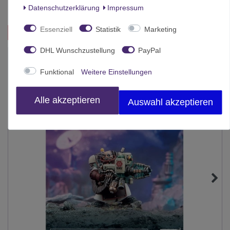
Inhalt
1 Stück
Daten­schutz­erklärung
Impressum
Essenziell
Statistik
Marketing
Das passt zu diesem Produkt:
DHL Wunschzustellung
PayPal
-10%
Funktional
Weitere Einstellungen
Alle akzeptieren
Auswahl akzeptieren