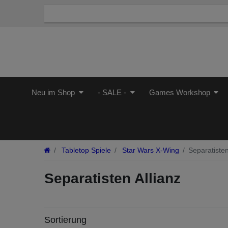
Neu im Shop
- SALE -
Games Workshop
Tabletop Spiele
Star Wars X-Wing
Separatisten
Separatisten Allianz
Sortierung