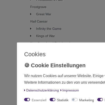
Frostgrave
Great War
Hail Caesar
Infinity the Game
Kings of War
Kugelhagel und Steinhagel
Marvel Crisis Protocol
Cookies
Masters of the Universe:
Battleground
Muskets & Tomahawks
Wir nutzen Cookies auf unserer Website. Einige 
Oathmark
Weitere Informationen zu den von uns verwendet
Pike & Shotte
Daten­schutz­erklärung
Impressum
SAGA
SPQR
Essenziell
Statistik
Marketing