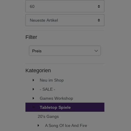
Filter
Preis
€
€
―
Kategorien
Übernehmen
Neu im Shop
- SALE -
Games Workshop
Tabletop Spiele
20's Gangs
A Song Of Ice And Fire