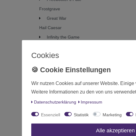
Frostgrave
Great War
Hail Caesar
Infinity the Game
Kings of War
Cookies
Kugelhagel und Steinhagel
Marvel Crisis Protocol
Masters of the Universe:
Battleground
Wir nutzen Cookies auf unserer Website. Einige 
Muskets & Tomahawks
Weitere Informationen zu den von uns verwendet
Oathmark
Daten­schutz­erklärung
Impressum
Pike & Shotte
Essenziell
Statistik
Marketing
SAGA
SPQR
Alle akzeptieren