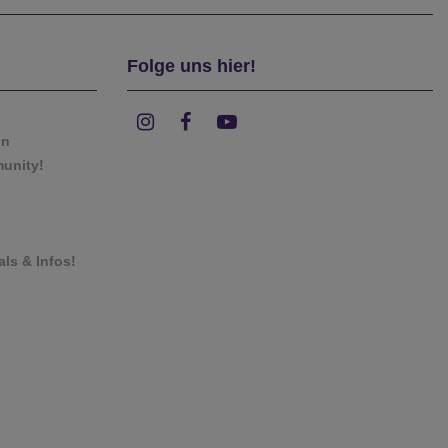
Folge uns hier!
on
munity!
als & Infos!