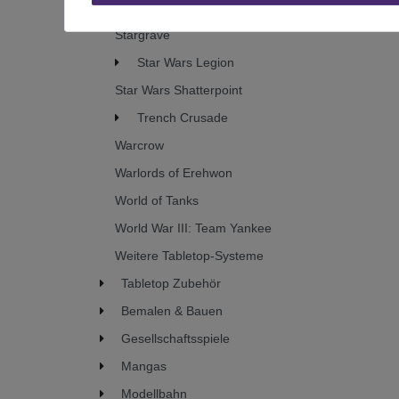
StarCraft
Stargrave
Star Wars Legion
Star Wars Shatterpoint
Trench Crusade
Warcrow
Warlords of Erehwon
World of Tanks
World War III: Team Yankee
Weitere Tabletop-Systeme
Tabletop Zubehör
Bemalen & Bauen
Gesellschaftsspiele
Mangas
Modellbahn