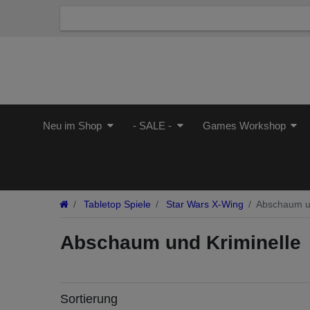
Neu im Shop
- SALE -
Games Workshop
Tabletop Spiele
Star Wars X-Wing
Abschaum un
Abschaum und Kriminelle
Sortierung