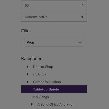
Filter
Preis
€
€
―
Kategorien
Übernehmen
Neu im Shop
- SALE -
Games Workshop
Tabletop Spiele
20's Gangs
A Song Of Ice And Fire