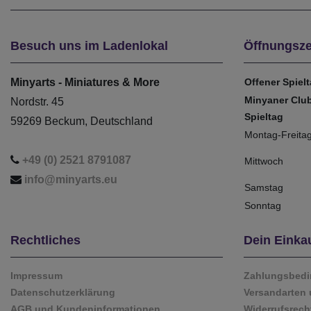
Besuch uns im Ladenlokal
Öffnungsze
Minyarts - Miniatures & More
Offener Spiel
Minyaner Clu
Nordstr. 45
Spieltag
59269 Beckum, Deutschland
Montag-Freita
+49 (0) 2521 8791087
Mittwoch
info@minyarts.eu
Samstag
Sonntag
Rechtliches
Dein Einka
Impressum
Zahlungsbed
Datenschutzerklärung
Versandarten 
AGB und Kundeninformationen
Widerrufsrech