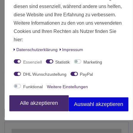
diesen sind essenziell, während andere uns helfen,
Werkzeuge, Holzleim oder ähnliches sind nicht enthalten.
diese Website und Ihre Erfahrung zu verbessern.
Die Abbildungen zeigen ein Beispiel, wie du deine
Weitere Informationen zu den von uns verwendeten
Hobbyecke gestalten und ausstatten kannst.
Cookies und Ihren Rechten als Nutzer finden Sie
hier:
Zustand
Neu
Daten­schutz­erklärung
Impressum
Art.-ID
1131
Essenziell
Statistik
Marketing
Altersfreigabe
Ohne Altersbeschränkung
DHL Wunschzustellung
PayPal
Hersteller
Hobbyzone
Funktional
Weitere Einstellungen
Herstellungsland
Deutschland
Inhalt
1 Stück
Alle akzeptieren
Auswahl akzeptieren
Das passt zu diesem Produkt: