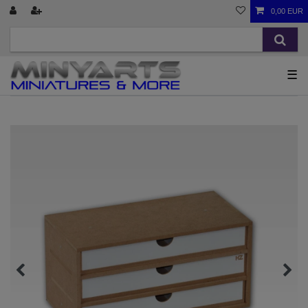
0,00 EUR
☰