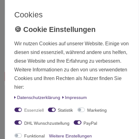
Zustand
Neu
Cookies
Art.-ID
15570
Altersfreigabe
Ohne Altersbeschränkung
Hersteller
Games Workshop
Wir nutzen Cookies auf unserer Website. Einige von
Herstellungsland
United Kingdom
diesen sind essenziell, während andere uns helfen,
Inhalt
1 Stück
diese Website und Ihre Erfahrung zu verbessern.
Weitere Informationen zu den von uns verwendeten
Das passt zu diesem Produkt:
Cookies und Ihren Rechten als Nutzer finden Sie
hier:
Daten­schutz­erklärung
Impressum
Essenziell
Statistik
Marketing
DHL Wunschzustellung
PayPal
Funktional
Weitere Einstellungen