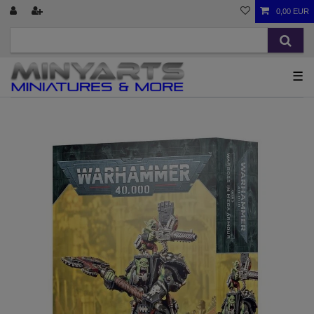
0,00 EUR
☰