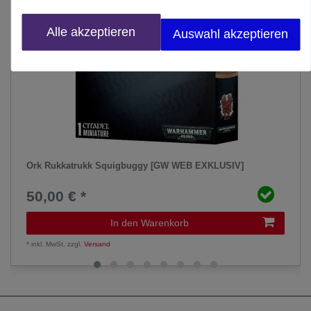
Alle akzeptieren
Auswahl akzeptieren
Ork Rukkatrukk Squigbuggy [GW WEB EXKLUSIV]
50,00 € *
In den Warenkorb
*
inkl. MwSt.
zzgl.
Versand