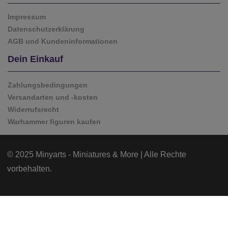
Impressum
Datenschutzerklärung
AGB und Kundeninformationen
Dein Einkauf
Zahlungsbedingungen
Versandarten und -kosten
Widerrufsrecht
Warhammer figuren kaufen
© 2025 Minyarts - Miniatures & More | Alle Rechte
vorbehalten.