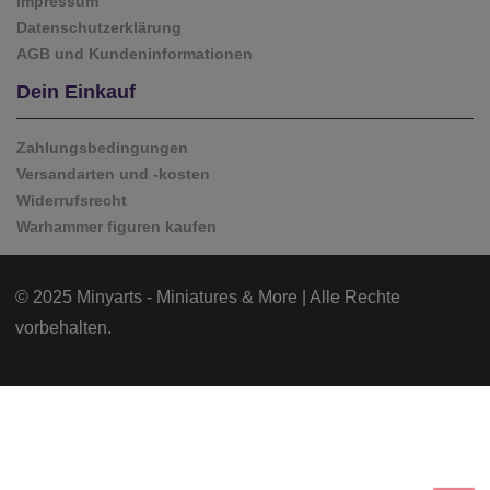
Impressum
Datenschutzerklärung
AGB und Kundeninformationen
Dein Einkauf
Zahlungsbedingungen
Versandarten und -kosten
Widerrufsrecht
Warhammer figuren kaufen
© 2025 Minyarts - Miniatures & More | Alle Rechte
vorbehalten.