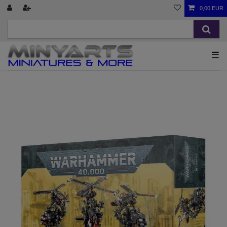
0,00 EUR
☰