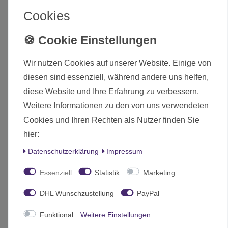
Art.-ID
15561
Cookies
Altersfreigabe
Ohne Altersbeschränkung
Hersteller
Games Workshop
Herstellungsland
United Kingdom
Wir nutzen Cookies auf unserer Website. Einige von
Inhalt
1 Stück
diesen sind essenziell, während andere uns helfen,
diese Website und Ihre Erfahrung zu verbessern.
Das passt zu diesem Produkt:
Weitere Informationen zu den von uns verwendeten
Cookies und Ihren Rechten als Nutzer finden Sie
-15%
hier:
Daten­schutz­erklärung
Impressum
Essenziell
Statistik
Marketing
DHL Wunschzustellung
PayPal
Funktional
Weitere Einstellungen