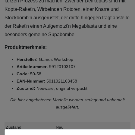
kurzen Prozess zu machen. Zwei der Deffkoptas sind mit
Kopta-Raket'n, Wirbelnden Rotoren, einer Knarre und
Stockbomb'n ausgerüstet; der dritte hingegen trägt anstelle
der Raket'n einen Aufgemotzt'n Megablasta und eine
besonders gemeine Supabombe!
Produktmerkmale:
Hersteller:
Games Workshop
Artikelnummer:
99120103107
Code:
50-58
EAN-Nummer:
5011921163458
Zustand:
Neuware, original verpackt
Die hier angebotenen Modelle werden zerlegt und unbemalt
ausgeliefert.
Zustand
Neu