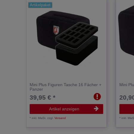
Artikelpaket
Mini Plus Figuren Tasche 16 Fächer +
Mini Pl
Panzer
39,95 € *
20,90
Artikel anzeigen
*
inkl. MwSt.
zzgl.
Versand
*
inkl. MwS