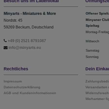
Besuch uns im Ladenlokal
Öffnungsze
Minyarts - Miniatures & More
Offener Spiel
Minyaner Clu
Nordstr. 45
Spieltag
59269 Beckum, Deutschland
Montag-Freita
+49 (0) 2521 8791087
Mittwoch
info@minyarts.eu
Samstag
Sonntag
Rechtliches
Dein Einka
Impressum
Zahlungsbed
Datenschutzerklärung
Versandarten 
AGB und Kundeninformationen
Widerrufsrech
Warhammer fi