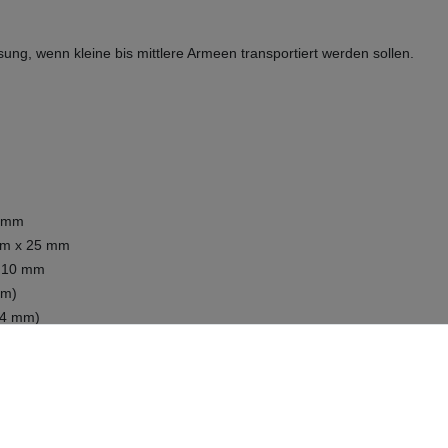
ung, wenn kleine bis mittlere Armeen transportiert werden sollen.
5 mm
 mm x 25 mm
x 10 mm
mm)
14 mm)
ngepasst werden
bend! Einfach Folie abziehen und auf den Zwischenboden kleben - FERTIG