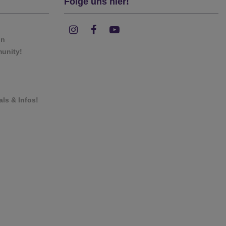
Folge uns hier!
on
munity!
als & Infos!