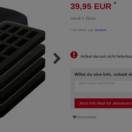
*
39,95 EUR
Inhalt
1
Stück
* inkl. MwSt. zzgl.
Versand
Artikel derzeit nicht lieferba
Willst du eine Info, sobald d
HIER E-MAIL EINTRAGEN
Jetzt Info-Mail für aktivieren!
Wunschliste