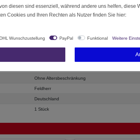
von diesen sind essenziell, während andere uns helfen, diese 
en Cookies und Ihren Rechten als Nutzer finden Sie hier:
t angeklebtem Boden
ebend
nboden)
DHL Wunschzustellung
PayPal
Funktional
Weitere Einst
A
Neu
959
Ohne Altersbeschränkung
Feldherr
Deutschland
1 Stück