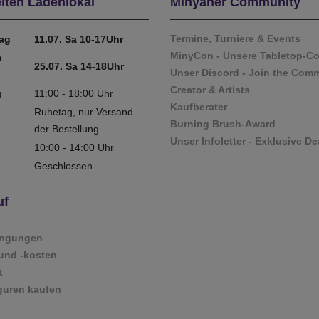
iten Ladenlokal
Minyaner Community
Termine, Turniere & Events
tag
11.07. Sa 10-17Uhr
MinyCon - Unsere Tabletop-C
b
25.07. Sa 14-18Uhr
Unser Discord - Join the Com
Creator & Artists
g
11:00 - 18:00 Uhr
Kaufberater
Ruhetag, nur Versand
Burning Brush-Award
der Bestellung
Unser Infoletter - Exklusive De
10:00 - 14:00 Uhr
Geschlossen
uf
ingungen
und -kosten
t
guren kaufen