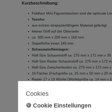
Kurzbeschreibung:
Feldherr Mini Figurentaschen sind die optimale Lös
Tasche:
aus extrem strapazierfähigem Material gefertigt
kleiner Griff auf der Oberseite
ca. 300 mm x 200 mm x 160 mm
Stapelhöhe innen 145 mm
Schaumstoffeinlagen:
Half-Size Schaumstoff ca. 275 mm x 172 mm x 3
Half-Size Raster Schaumstoff ca. 275 mm x 172
Half-Size Zwischenboden ca. 275 mm x 172 mm 
16 Fächer (Fachgröße ca. 25 mm x 50 mm x 25 
Raster 17 x 10 Würfel (Würfelgröße ca. 14 mm x 
Made in Germany
hochwertiger, feinporiger Schaumstoff
Cookies
Schaumstoffeinlagen können perfekt individuell a
dieser Half-Size Raster Schaumstoff ist selbstkle