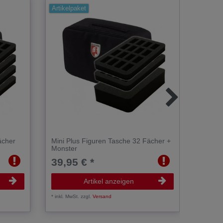
Artikelpaket
Artikel
ächer
Mini Plus Figuren Tasche 32 Fächer +
Mini P
Monster
39,95 € *
39,9
Artikel anzeigen
*
inkl. MwSt.
zzgl.
Versand
*
inkl. Mw