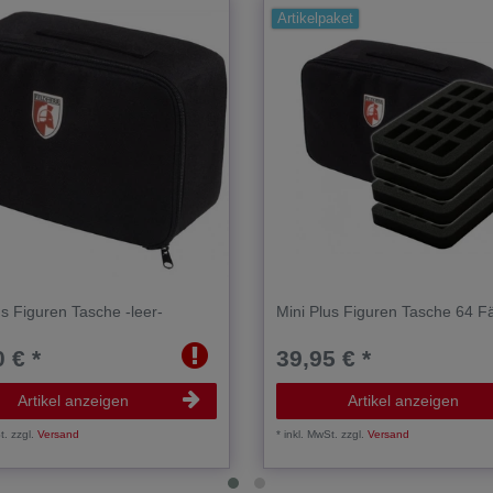
Artikelpaket
us Figuren Tasche -leer-
Mini Plus Figuren Tasche 64 F
 € *
39,95 € *
Artikel anzeigen
Artikel anzeigen
t.
zzgl.
Versand
*
inkl. MwSt.
zzgl.
Versand