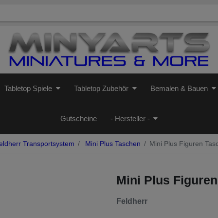
Tabletop Spiele
Tabletop Zubehör
Bemalen & Bauen
Gutscheine
- Hersteller -
ldherr Transportsystem
Mini Plus Taschen
Mini Plus Figuren Tas
Mini Plus Figure
Feldherr