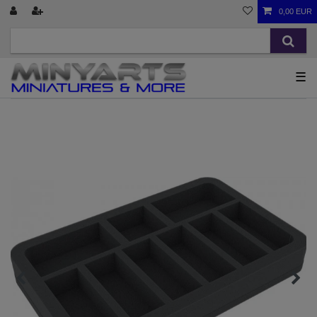
0,00 EUR
☰