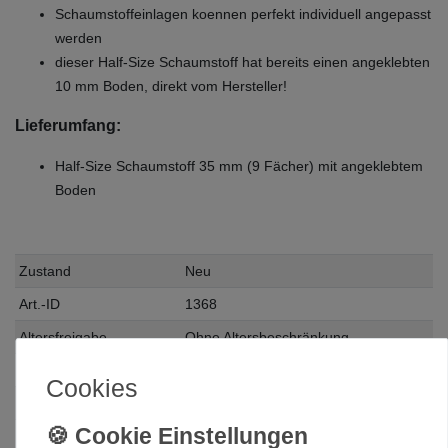
Schaumstoffeinlagen koennen perfekt individuell angepasst
werden
dieser Half-Size Schaumstoff hat bereits einen angeklebten
10 mm Boden, direkt vom Hersteller!
Lieferumfang:
Half-Size Schaumstoff 35 mm (9 Fächer) mit angeklebtem
Boden
Zustand
Neu
Art.-ID
1368
Altersfreigabe
Ohne Altersbeschränkung
Hersteller
Feldherr
Cookies
Herstellungsland
Deutschland
Inhalt
1 Stück