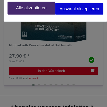
Alle akzeptieren
Auswahl akzeptieren
Middle-Earth Prince Imrahil of Dol Amroth
27,90 € *
Statt 31,00 €
In den Warenkorb
*
inkl. MwSt.
zzgl.
Versand