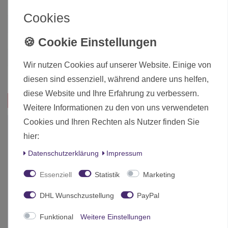
Art.-ID
26457
Cookies
Altersfreigabe
Ab 12 freigegeben
Hersteller
Games Workshop
Herstellungsland
United Kingdom
Wir nutzen Cookies auf unserer Website. Einige von
Inhalt
1 Stück
diesen sind essenziell, während andere uns helfen,
diese Website und Ihre Erfahrung zu verbessern.
Das passt zu diesem Produkt:
Weitere Informationen zu den von uns verwendeten
Cookies und Ihren Rechten als Nutzer finden Sie
-10%
hier:
Daten­schutz­erklärung
Impressum
Essenziell
Statistik
Marketing
DHL Wunschzustellung
PayPal
Funktional
Weitere Einstellungen