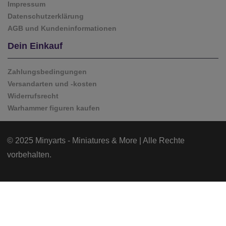
Impressum
Datenschutzerklärung
AGB und Kundeninformationen
Dein Einkauf
Zahlungsbedingungen
Versandarten und -kosten
Widerrufsrecht
Warhammer figuren kaufen
© 2025 Minyarts - Miniatures & More | Alle Rechte
vorbehalten.