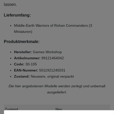
lassen.
Lieferumfang:
Middle-Earth Warriors of Rohan Commanders (3
Miniaturen)
Produktmerkmale:
Hersteller:
Games Workshop
Artikelnummer:
99121464042
Code:
30-105
EAN-Nummer:
5011921245031
Zustand:
Neuware, original verpackt
Die hier angebotenen Modelle werden zerlegt und unbemalt
ausgeliefert.
Zustand
Neu