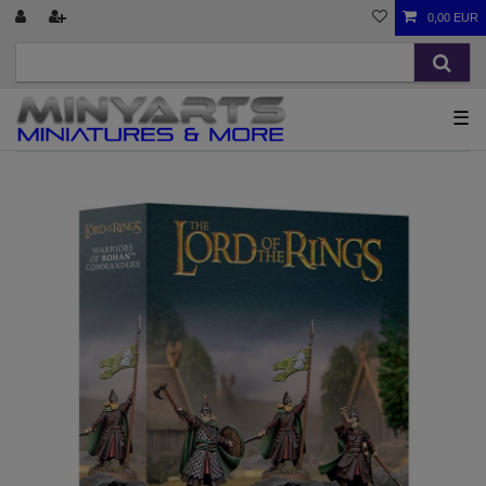
0,00 EUR
☰