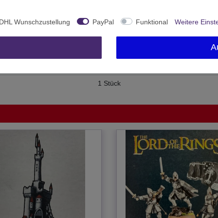
Neu
26458
DHL Wunschzustellung
PayPal
Funktional
Weitere Einst
Ab 12 freigegeben
A
Games Workshop
United Kingdom
1 Stück