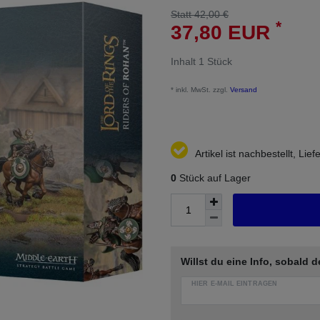
Statt 42,00 €
*
37,80 EUR
Inhalt
1
Stück
* inkl. MwSt. zzgl.
Versand
Artikel ist nachbestellt, Li
0
Stück auf Lager
Willst du eine Info, sobald d
HIER E-MAIL EINTRAGEN