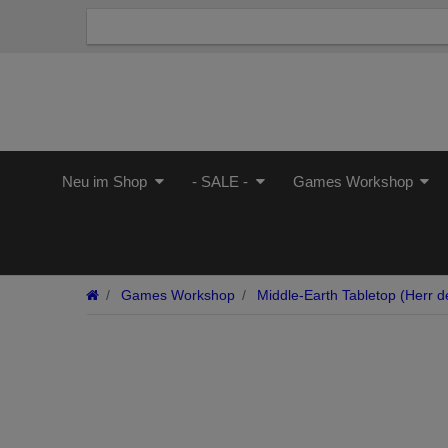
Neu im Shop
- SALE -
Games Workshop
Games Workshop
Middle-Earth Tabletop (Herr de