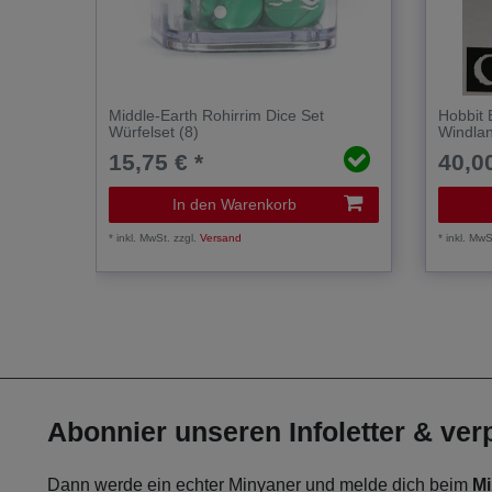
Middle-Earth Rohirrim Dice Set
Hobbit 
Würfelset (8)
Windla
15,75 € *
40,00
In den Warenkorb
*
inkl. MwSt.
zzgl.
Versand
*
inkl. MwS
Abonnier unseren Infoletter & ve
Dann werde ein echter Minyaner und melde dich beim
Mi