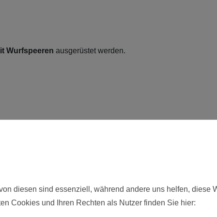
mit Wurfspeeren
ausgerüstet werden.
von diesen sind essenziell, während andere uns helfen, diese 
ie hier angebotenen Modelle werden zerlegt und unbemalt ausgeliefer
en Cookies und Ihren Rechten als Nutzer finden Sie hier: