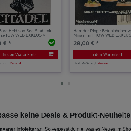
Bard Held von See Stadt mit
Herr der Ringe Befehlshaber v
nze [GW WEB EXKLUSIV]
Minas Tirith [GW WEB EXKLUS
 € *
29,00 € *
In den Warenkorb
In den Warenkorb
t.
zzgl.
Versand
*
inkl. MwSt.
zzgl.
Versand
rpasse keine Deals & Produkt-Neuheit
nyaner Infoletter
an! So verpasst du nie, was es Neues im Shop