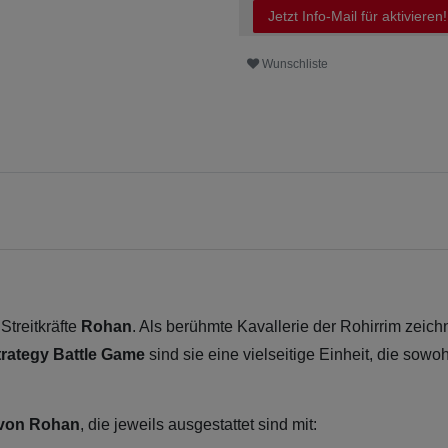
Jetzt Info-Mail für aktivieren!
Wunschliste
Streitkräfte
Rohan
. Als berühmte Kavallerie der Rohirrim zeichn
trategy Battle Game
sind sie eine vielseitige Einheit, die sowoh
 von Rohan
, die jeweils ausgestattet sind mit: