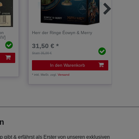
on
Herr der Ringe Éowyn & Merry
Hobbit
IV]
WEB E
31,50 € *
23,5
Statt 35,00 €
In den Warenkorb
*
inkl. Mw
*
inkl. MwSt.
zzgl.
Versand
en
 gibt & erfährst als Erster von unseren exklusiven