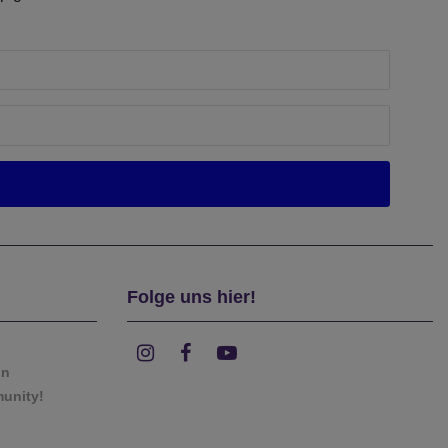
Folge uns hier!
on
munity!