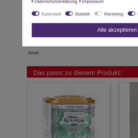
Daten­schutz­erklärung
Impressum
Zustand
Art.-ID
Essenziell
Statistik
Marketing
Altersfreigabe
Alle akzeptieren
Hersteller
Herstellungsland
Inhalt
Das passt zu diesem Produkt: