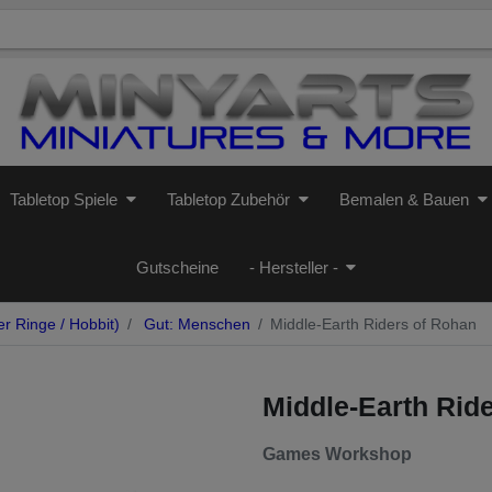
Tabletop Spiele
Tabletop Zubehör
Bemalen & Bauen
Gutscheine
- Hersteller -
r Ringe / Hobbit)
Gut: Menschen
Middle-Earth Riders of Rohan
Middle-Earth Rid
Games Workshop