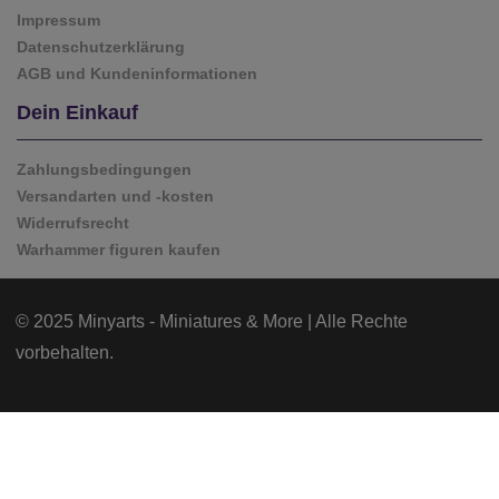
Impressum
Datenschutzerklärung
AGB und Kundeninformationen
Dein Einkauf
Zahlungsbedingungen
Versandarten und -kosten
Widerrufsrecht
Warhammer figuren kaufen
© 2025 Minyarts - Miniatures & More | Alle Rechte
vorbehalten.