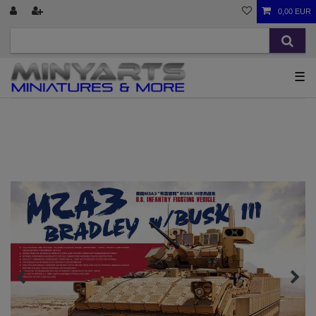
0,00 EUR
☰