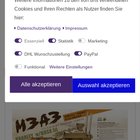
Zustand
Neu
Cookies und Ihren Rechten als Nutzer finden Sie
Art.-ID
19746
hier:
Altersfreigabe
Ohne Altersbeschränkung
Daten­schutz­erklärung
Impressum
Hersteller
Meng Models
Essenziell
Statistik
Marketing
Herstellungsland
Deutschland
DHL Wunschzustellung
PayPal
Inhalt
1 Stück
Funktional
Weitere Einstellungen
Das passt zu diesem Produkt:
Alle akzeptieren
Auswahl akzeptieren