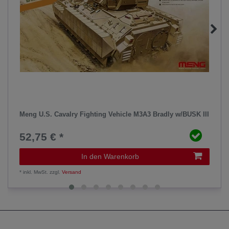
Meng U.S. Cavalry Fighting Vehicle M3A3 Bradly w/BUSK III
52,75 € *
In den Warenkorb
*
inkl. MwSt.
zzgl.
Versand