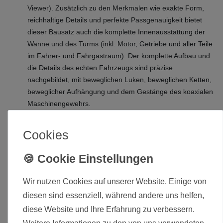
Viewer). Zusätzlich zu den Merkmalen wie exakte Form,
reichhaltige Details und perfekte Passgenauigkeit bietet
dieser Bausatz auch die komplette Innenausstattung der
Wanne und des Turms (inkl. Motor, Getriebe und aller Teile
im Fahrer- und Fahrgastraum). Der komplette Aufbau und
die Details des echten Fahrzeugs sind präzise
nachgebildet, mit beweglichen Luken, beweglichen Ketten,
beweglicher Aufhängung und dem Gestänge des koaxialen
Maschinengewehrs.
Lieferumfang:
Cookies
Meng U.S. Infantry Fighting Vehicle M2A3 Bradley w/BUSK
III 1/35
Die hier angebotenen Modelle werden zerlegt und
Wir nutzen Cookies auf unserer Website. Einige von
unbemalt ausgeliefert.
diesen sind essenziell, während andere uns helfen,
diese Website und Ihre Erfahrung zu verbessern.
Weitere Informationen zu den von uns verwendeten