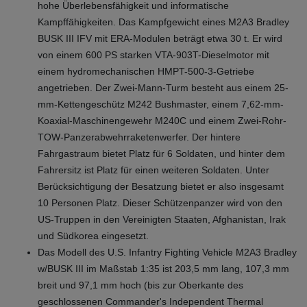
hohe Überlebensfähigkeit und informatische
Kampffähigkeiten. Das Kampfgewicht eines M2A3 Bradley
BUSK III IFV mit ERA-Modulen beträgt etwa 30 t. Er wird
von einem 600 PS starken VTA-903T-Dieselmotor mit
einem hydromechanischen HMPT-500-3-Getriebe
angetrieben. Der Zwei-Mann-Turm besteht aus einem 25-
mm-Kettengeschütz M242 Bushmaster, einem 7,62-mm-
Koaxial-Maschinengewehr M240C und einem Zwei-Rohr-
TOW-Panzerabwehrraketenwerfer. Der hintere
Fahrgastraum bietet Platz für 6 Soldaten, und hinter dem
Fahrersitz ist Platz für einen weiteren Soldaten. Unter
Berücksichtigung der Besatzung bietet er also insgesamt
10 Personen Platz. Dieser Schützenpanzer wird von den
US-Truppen in den Vereinigten Staaten, Afghanistan, Irak
und Südkorea eingesetzt.
Das Modell des U.S. Infantry Fighting Vehicle M2A3 Bradley
w/BUSK III im Maßstab 1:35 ist 203,5 mm lang, 107,3 mm
breit und 97,1 mm hoch (bis zur Oberkante des
geschlossenen Commander's Independent Thermal