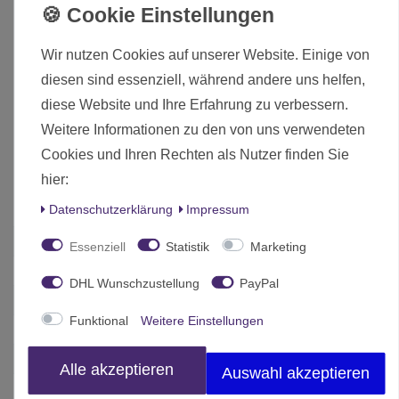
Produktmerkmale:
Hersteller:
Archon Studio
Wir nutzen Cookies auf unserer Website. Einige von
Artikelnummer:
ARCD0001
diesen sind essenziell, während andere uns helfen,
EAN-Nummer:
5901414672287
diese Website und Ihre Erfahrung zu verbessern.
Zustand:
Neuware, original verpackt
Weitere Informationen zu den von uns verwendeten
Die hier angebotenen Modelle werden zerlegt und
Cookies und Ihren Rechten als Nutzer finden Sie
unbemalt ausgeliefert.
hier:
Daten­schutz­erklärung
Impressum
Zustand
Neu
Essenziell
Statistik
Marketing
Art.-ID
16804
DHL Wunschzustellung
PayPal
Altersfreigabe
Ohne Altersbeschränkung
Funktional
Weitere Einstellungen
Hersteller
Archon Studio
Herstellungsland
Deutschland
Alle akzeptieren
Auswahl akzeptieren
Inhalt
1 Stück