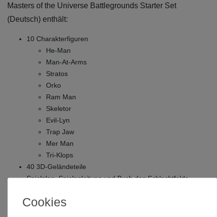
Masters of the Universe Battlegrounds Starter Set
(Deutsch) enthält:
10 Charakterfiguren
He-Man
Man-At-Arms
Stratos
Orko
Ram Man
Skeletor
Evil-Lyn
Trap Jaw
Mer Man
Tri-Klops
40 3D-Geländeteile
Spielplan, Spielanleitung und Buch des Schlachtfelds
10 Würfel und 2 Messleisten
Cookies
227 Karten und 108 verschiedene Marker