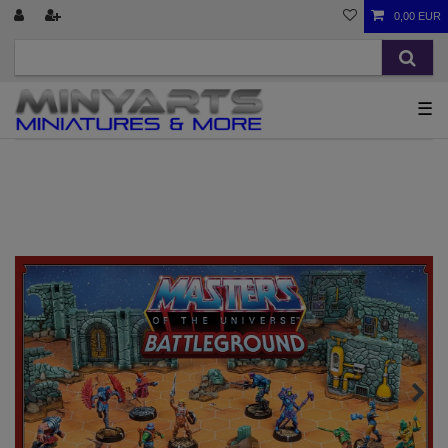
0,00 EUR
☰