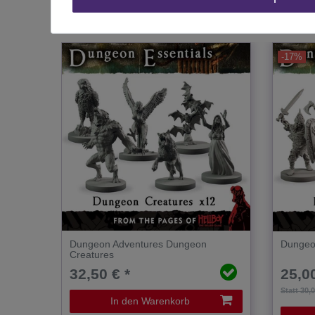
Das passt zu diesem Produkt:
-17%
Dungeon Adventures Dungeon
Dungeo
Creatures
32,50 € *
25,00
Statt 30,
In den Warenkorb