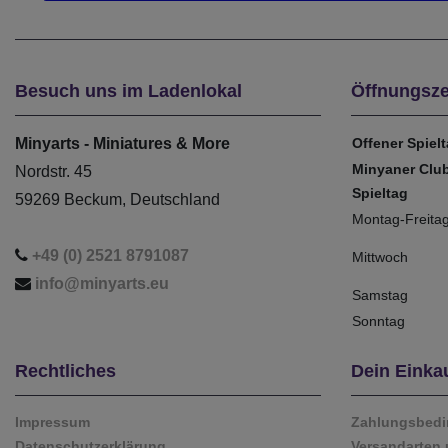
Besuch uns im Ladenlokal
Öffnungsze
Minyarts - Miniatures & More
Offener Spiel
Minyaner Clu
Nordstr. 45
Spieltag
59269 Beckum, Deutschland
Montag-Freita
+49 (0) 2521 8791087
Mittwoch
info@minyarts.eu
Samstag
Sonntag
Rechtliches
Dein Einka
Impressum
Zahlungsbed
Datenschutzerklärung
Versandarten 