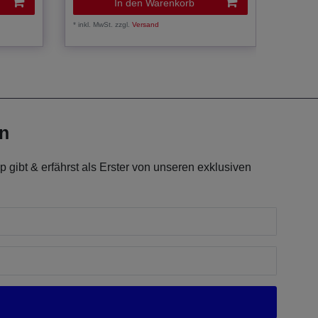
In den Warenkorb
*
inkl. MwSt.
zzgl.
Versand
*
inkl. Mw
en
 gibt & erfährst als Erster von unseren exklusiven