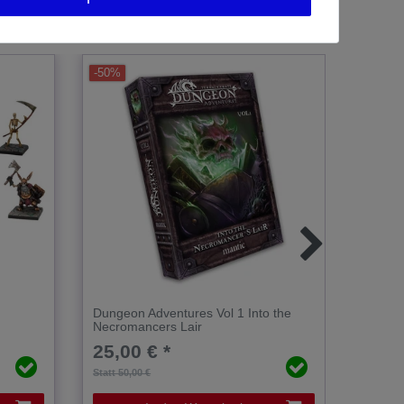
-50%
-43%
d
Dungeon Adventures Vol 1 Into the
Dungeo
Necromancers Lair
25,00 € *
20,0
Statt 50,00 €
Statt 35,