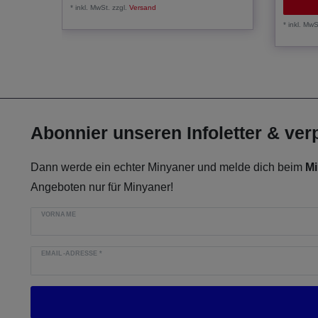
*
inkl. MwSt.
zzgl.
Versand
*
inkl. MwS
Abonnier unseren Infoletter & ve
Dann werde ein echter Minyaner und melde dich beim
Mi
Angeboten nur für Minyaner!
VORNAME
EMAIL-ADRESSE
*