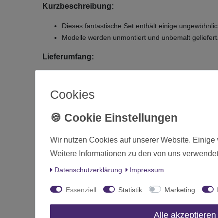
Kurzbeschreibung:
Dieses fantastische Set enthält einige ungewöhnl
Modelle werden unmontiert und unbemalt geliefert. 
Lieferumfang:
Terrain Crate Dungeon Adventures Dungeon Rogue
Cookies
D
Zustand
Art.-ID
Wir nutzen Cookies auf unserer Website. Einige 
Altersfreigabe
Weitere Informationen zu den von uns verwendet
Hersteller
Daten­schutz­erklärung
Impressum
Herstellungsland
Essenziell
Statistik
Marketing
Inhalt
Alle akzeptieren