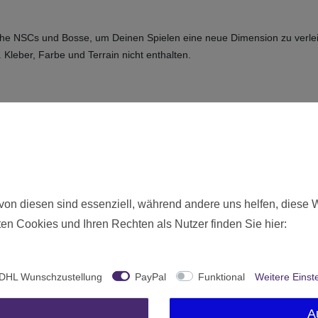
iche NSCs und Bosse, um Deinen Spielen eine neue Dimension zu verlei
Kleber, Farbe und Terrain nicht enthalten.
s (6 Miniaturen)
ie hier angebotenen Modelle werden zerlegt und unbemalt ausgeliefer
Neu
18900
von diesen sind essenziell, während andere uns helfen, diese 
Ohne Altersbeschränkung
en Cookies und Ihren Rechten als Nutzer finden Sie hier:
Mantic Games
Deutschland
DHL Wunschzustellung
PayPal
Funktional
Weitere Einst
1 Stück
A