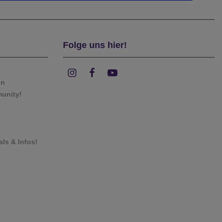
Folge uns hier!
on
munity!
als & Infos!