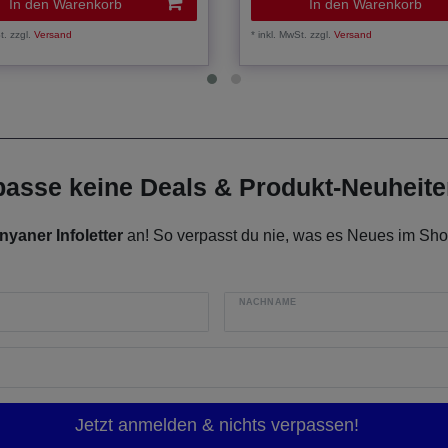
In den Warenkorb
In den Warenkorb
t.
zzgl.
Versand
*
inkl. MwSt.
zzgl.
Versand
rpasse keine Deals & Produkt-Neuheit
nyaner Infoletter
an! So verpasst du nie, was es Neues im Shop
NACHNAME