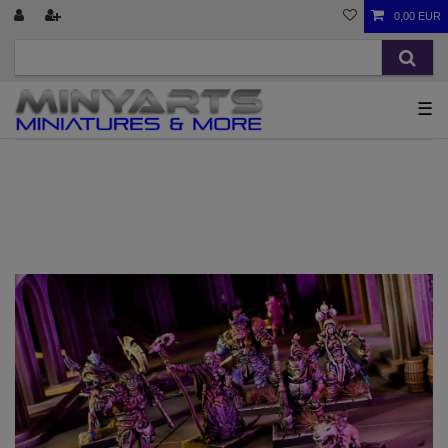
0,00 EUR
☰