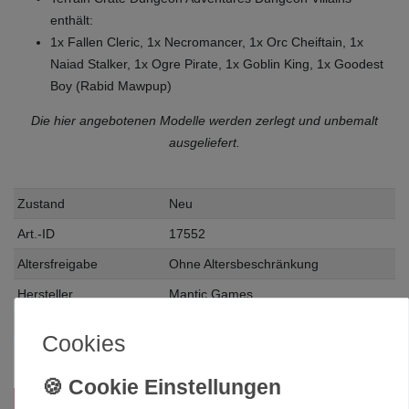
enthält:
1x Fallen Cleric, 1x Necromancer, 1x Orc Cheiftain, 1x
Naiad Stalker, 1x Ogre Pirate, 1x Goblin King, 1x Goodest
Boy (Rabid Mawpup)
Die hier angebotenen Modelle werden zerlegt und unbemalt
ausgeliefert.
Zustand
Neu
Art.-ID
17552
Altersfreigabe
Ohne Altersbeschränkung
Hersteller
Mantic Games
Herstellungsland
Deutschland
Cookies
Inhalt
1 Stück
Das passt zu diesem Produkt: