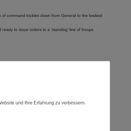
ain of command trickles down from General to the lowliest
eady to issue orders to a ‘standing’ line of troops.
fert.
Website und Ihre Erfahrung zu verbessern.