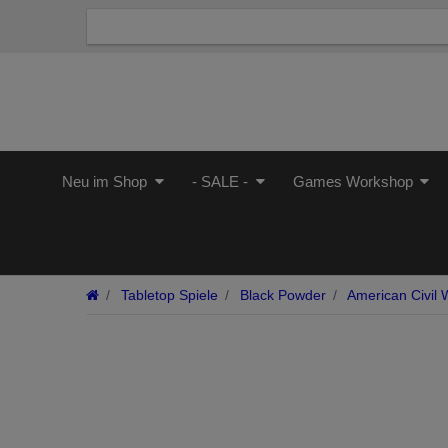
Neu im Shop
- SALE -
Games Workshop
Tabletop Spiele
Black Powder
American Civil