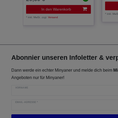
In den Warenkorb
*
inkl. MwS
*
inkl. MwSt.
zzgl.
Versand
Abonnier unseren Infoletter & ve
Dann werde ein echter Minyaner und melde dich beim
Mi
Angeboten nur für Minyaner!
VORNAME
EMAIL-ADRESSE
*