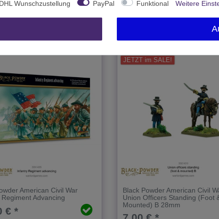
DHL Wunschzustellung
PayPal
Funktional
Weitere Einst
1 Stück
A
JETZT im SALE!
owder American Civil War
Black Powder American Civil W
y Regiment Advancing
Union Officers Standing (Foot 
Mounted) B 28mm
 € *
7,00 € *