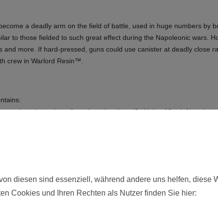
had become a deadly arm on the field of battle, used in huge numbers b
ilar to those fielded to such great effect during the Napoleonic wars.
ds and more. If hard-pressed, guns could use canister at deadly close 
ith crew in Warlord Resin™.
ntains:
ew each and a variety of gun barrel options (3x Union 12-pdr Napoleon
h ordnance)
hier angebotenen Modelle werden zerlegt und unbemalt ausgelie
von diesen sind essenziell, während andere uns helfen, diese 
en Cookies und Ihren Rechten als Nutzer finden Sie hier:
Neu
21259