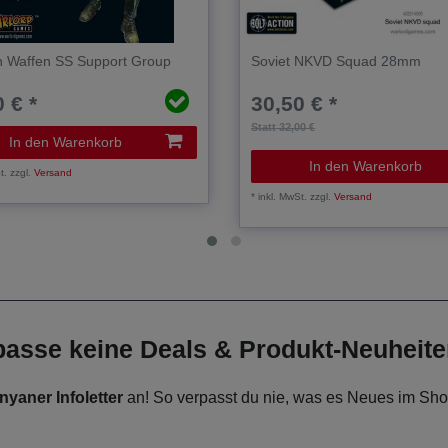
 Waffen SS Support Group
Soviet NKVD Squad 28mm
 € *
30,50 € *
Statt 32,00 €
In den Warenkorb
In den Warenkorb
t.
zzgl.
Versand
*
inkl. MwSt.
zzgl.
Versand
rpasse keine Deals & Produkt-Neuheit
nyaner Infoletter
an! So verpasst du nie, was es Neues im Shop