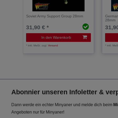
Soviet Army Support Group 28mm
German
28mm
31,90 € *
31,90
In den Warenkorb
*
inkl. MwSt.
zzgl.
Versand
*
inkl. MwS
Abonnier unseren Infoletter & ve
Dann werde ein echter Minyaner und melde dich beim
Mi
Angeboten nur für Minyaner!