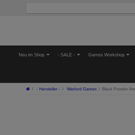
Neu im Shop
- SALE -
Games Workshop
- Hersteller -
Warlord Games
Black Powder Amer