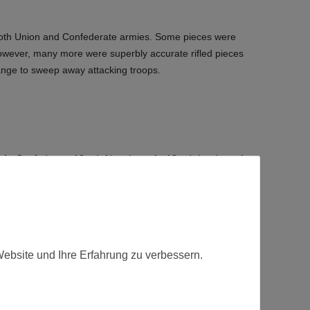
y both Union and Confederate armies. Some pieces were
 However, many more were superbly accurate rifled pieces
range to sweep away attacking troops.
, 1x Confederate 12-pdr Napoleon, 1x 12-pdr howitzer, 1x
fert.
Website und Ihre Erfahrung zu verbessern.