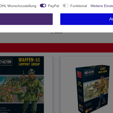
DHL Wunschzustellung
PayPal
Funktional
Weitere Einst
Ab 12 freigegeben
Warlord Games
A
United Kingdom
1 Stück