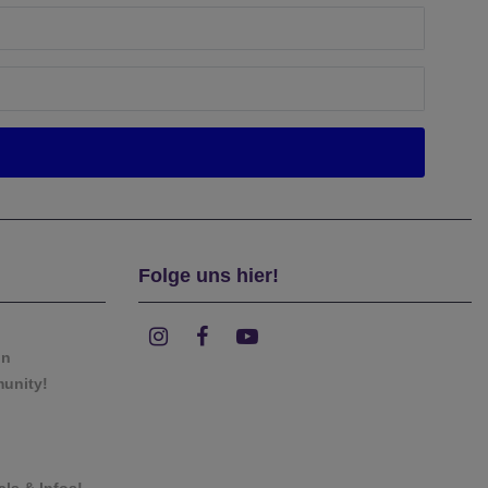
Folge uns hier!
on
munity!