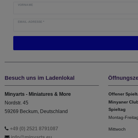
VORNAME
EMAIL-ADRESSE
*
Besuch uns im Ladenlokal
Öffnungsze
Minyarts - Miniatures & More
Offener Spiel
Minyaner Clu
Nordstr. 45
Spieltag
59269 Beckum, Deutschland
Montag-Freita
+49 (0) 2521 8791087
Mittwoch
info@minyarts.eu