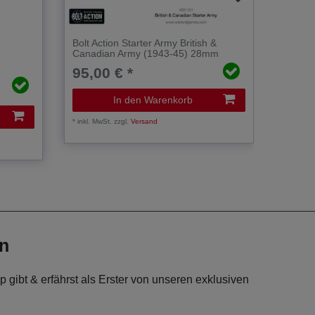
Bolt Action Starter Army British &
Britis
Canadian Army (1943-45) 28mm
Plato
95,00 € *
67,5
Statt 71,
In den Warenkorb
*
inkl. MwSt.
zzgl.
Versand
*
inkl. Mw
en
 gibt & erfährst als Erster von unseren exklusiven