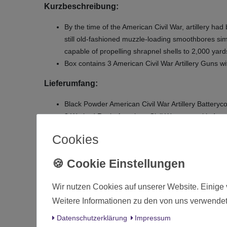
Kurzbeschreibung:
By the time of the American Civil War, artillery 
still old-fashioned muzzle-loading smoothbores sim
capable of propelling shrapnel shells to 2,000 yar
Box contains 3 American Civil War Artillery Guns w
Lieferumfang:
Black Powder American Civil War Artillery Batteryco
3 Warlord Resin American Civil War guns with 4 cr
10-pdr Parrott rifle, 3x 6-pdr Napoleon & 1x 3-inc
Cookies
MDF Snake Fence scenery
cap badge decal sheet.
Die 
Wir nutzen Cookies auf unserer Website. Einige 
Weitere Informationen zu den von uns verwendet
Zustand
Daten­schutz­erklärung
Impressum
Art.-ID