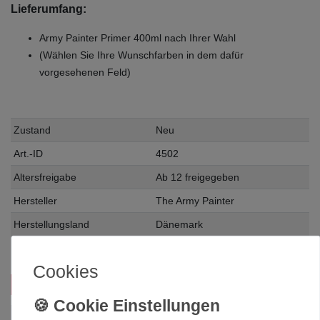
Lieferumfang:
Army Painter Primer 400ml nach Ihrer Wahl
(Wählen Sie Ihre Wunschfarben in dem dafür
vorgesehenen Feld)
Zustand
Neu
Art.-ID
4502
Altersfreigabe
Ab 12 freigegeben
Hersteller
The Army Painter
Herstellungsland
Dänemark
Inhalt
0.4 Liter
Cookies
Das passt zu diesem Produkt: