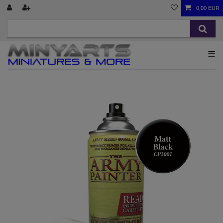
0,00 EUR
☰