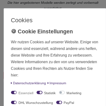
Die hier angebotenen Modelle werden zerlegt und vorbemalt
ausgeliefert.
Cookies
Zustand
Neu
Art.-ID
19871
Altersfreigabe
Ab 12 freigegeben
Wir nutzen Cookies auf unserer Website. Einige von
Hersteller
Micro Art Studio
diesen sind essenziell, während andere uns helfen,
diese Website und Ihre Erfahrung zu verbessern.
Herstellungsland
Polen
Weitere Informationen zu den von uns verwendeten
Inhalt
1 Stück
Cookies und Ihren Rechten als Nutzer finden Sie
hier:
Das passt zu diesem Produkt:
Daten­schutz­erklärung
Impressum
JETZT im SALE!
Essenziell
Statistik
Marketing
DHL Wunschzustellung
PayPal