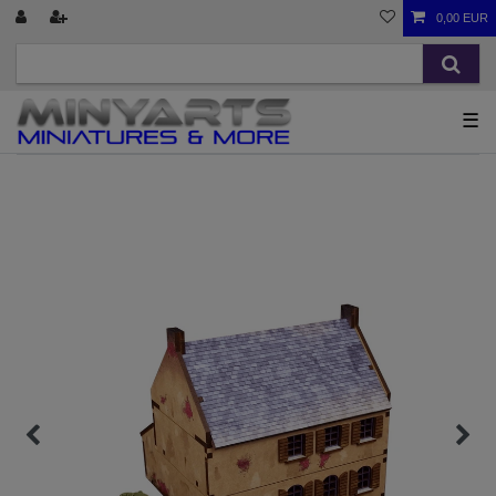
0,00 EUR
☰