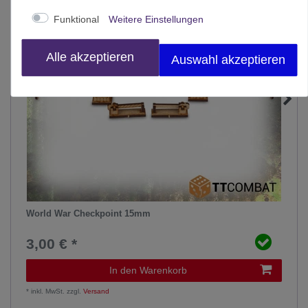
Funktional
Weitere Einstellungen
Alle akzeptieren
Auswahl akzeptieren
World War Checkpoint 15mm
3,00 € *
In den Warenkorb
*
inkl. MwSt.
zzgl.
Versand