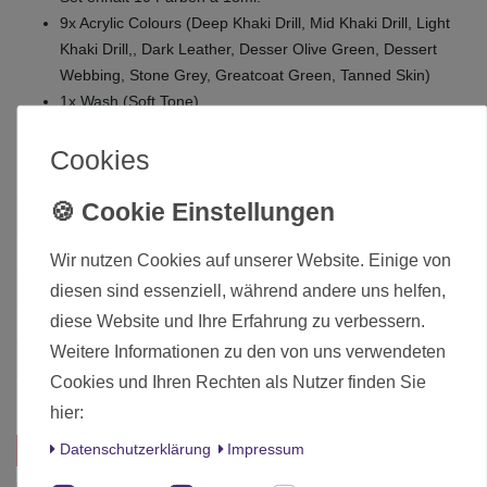
9x Acrylic Colours (Deep Khaki Drill, Mid Khaki Drill, Light
Khaki Drill,, Dark Leather, Desser Olive Green, Dessert
Webbing, Stone Grey, Greatcoat Green, Tanned Skin)
1x Wash (Soft Tone)
Anleitung zum Malen
Cookies
Zustand
Neu
Art.-ID
26330
Wir nutzen Cookies auf unserer Website. Einige von
Altersfreigabe
Ab 12 freigegeben
diesen sind essenziell, während andere uns helfen,
diese Website und Ihre Erfahrung zu verbessern.
Hersteller
The Army Painter
Weitere Informationen zu den von uns verwendeten
Herstellungsland
Dänemark
Cookies und Ihren Rechten als Nutzer finden Sie
Inhalt
1 Stück
hier:
Daten­schutz­erklärung
Impressum
Das passt zu diesem Produkt: