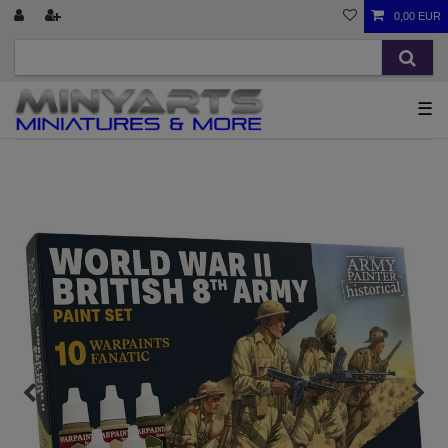
0,00 EUR
☰