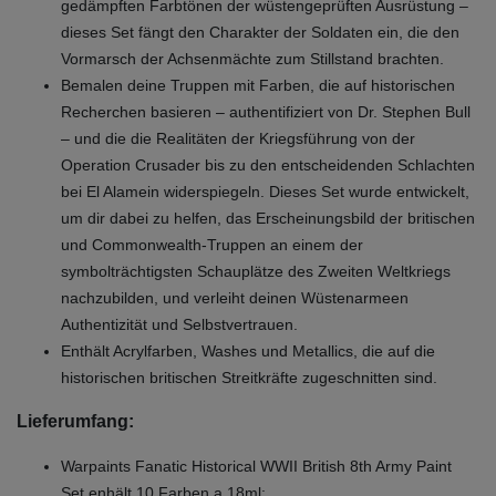
gedämpften Farbtönen der wüstengeprüften Ausrüstung –
dieses Set fängt den Charakter der Soldaten ein, die den
Vormarsch der Achsenmächte zum Stillstand brachten.
Bemalen deine Truppen mit Farben, die auf historischen
Recherchen basieren – authentifiziert von Dr. Stephen Bull
– und die die Realitäten der Kriegsführung von der
Operation Crusader bis zu den entscheidenden Schlachten
bei El Alamein widerspiegeln. Dieses Set wurde entwickelt,
um dir dabei zu helfen, das Erscheinungsbild der britischen
und Commonwealth-Truppen an einem der
symbolträchtigsten Schauplätze des Zweiten Weltkriegs
nachzubilden, und verleiht deinen Wüstenarmeen
Authentizität und Selbstvertrauen.
Enthält Acrylfarben, Washes und Metallics, die auf die
historischen britischen Streitkräfte zugeschnitten sind.
Lieferumfang:
Warpaints Fanatic Historical WWII British 8th Army Paint
Set enhält 10 Farben a 18ml: