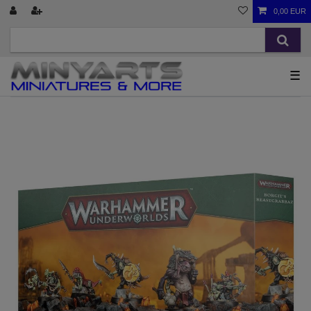
0,00 EUR
☰