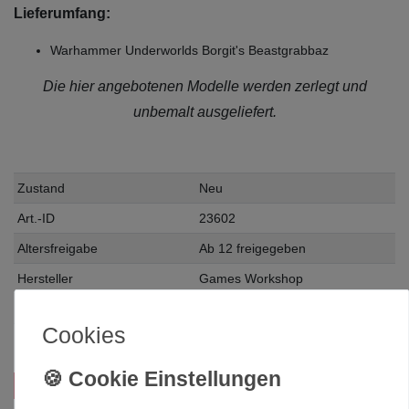
Lieferumfang:
Warhammer Underworlds Borgit's Beastgrabbaz
Die hier angebotenen Modelle werden zerlegt und
unbemalt ausgeliefert.
Zustand
Neu
Art.-ID
23602
Altersfreigabe
Ab 12 freigegeben
Hersteller
Games Workshop
Herstellungsland
United Kingdom
Cookies
Inhalt
1 Stück
Das passt zu diesem Produkt: