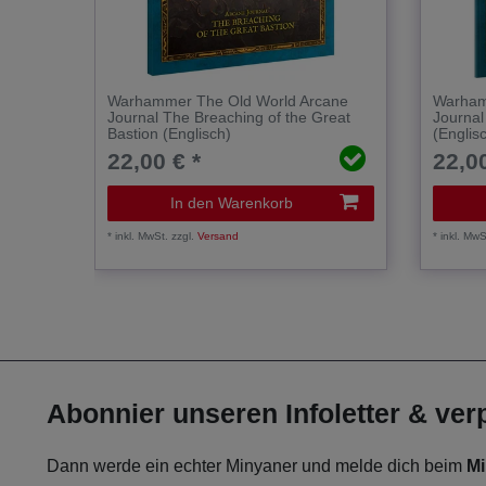
Warhammer The Old World Arcane
Warham
Journal The Breaching of the Great
Journal
Bastion (Englisch)
(Englis
22,00 € *
22,00
In den Warenkorb
*
inkl. MwSt.
zzgl.
Versand
*
inkl. MwS
Abonnier unseren Infoletter & ve
Dann werde ein echter Minyaner und melde dich beim
Mi