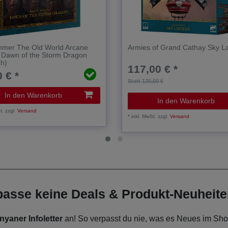
mer The Old World Arcane
Armies of Grand Cathay Sky L
 Dawn of the Storm Dragon
ch)
117,00 € *
 € *
Statt 130,00 €
In den Warenkorb
In den Warenkorb
t.
zzgl.
Versand
*
inkl. MwSt.
zzgl.
Versand
rpasse keine Deals & Produkt-Neuheit
nyaner Infoletter
an! So verpasst du nie, was es Neues im Shop