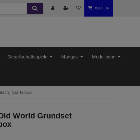
0,00 EUR
Gesellschaftsspiele
Mangas
Modellbahn
sch) Starterbox
ld World Grundset
rbox