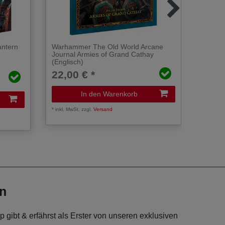
antern
Warhammer The Old World Arcane
Armies
Journal Armies of Grand Cathay
Cannon
(Englisch)
[GW W
22,00 € *
70,0
In den Warenkorb
*
inkl. MwSt.
zzgl.
Versand
*
inkl. Mw
en
 gibt & erfährst als Erster von unseren exklusiven