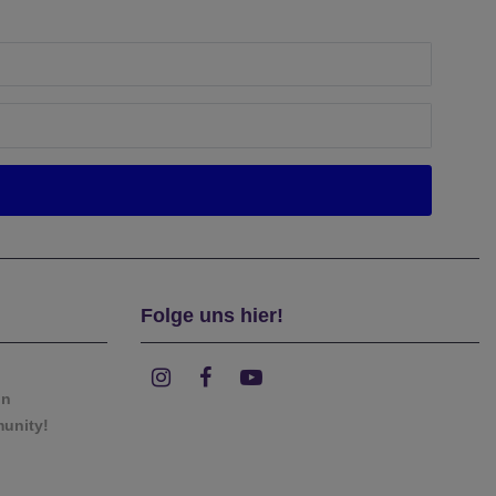
Folge uns hier!
on
munity!