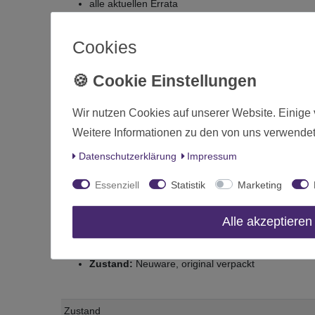
alle aktuellen Errata
die vollständigen Grundregeln
zusätzliche Inhalte für den Spielmodus
Gefechtsm
Cookies
Regeln für beide enthaltenen Armeen
Damit ist das Regelwerk auf dem neuesten Stand un
Lieferumfang:
Wir nutzen Cookies auf unserer Website. Einige 
Weitere Informationen zu den von uns verwendet
Warhammer The Old World Grundset (Deutsch) St
Daten­schutz­erklärung
Impressum
Produktmerkmale:
Essenziell
Statistik
Marketing
Hersteller:
Games Workshop
Artikelnummer:
04012799001
Alle akzeptieren
Code:
05-08
EAN-Nummer:
5011921266586
Zustand:
Neuware, original verpackt
Zustand