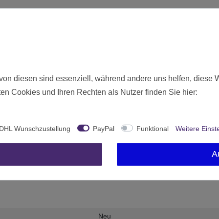
arsch
d bietet einen optimalen Einstieg.
von diesen sind essenziell, während andere uns helfen, diese 
en Cookies und Ihren Rechten als Nutzer finden Sie hier:
arterbox
DHL Wunschzustellung
PayPal
Funktional
Weitere Einst
A
Neu