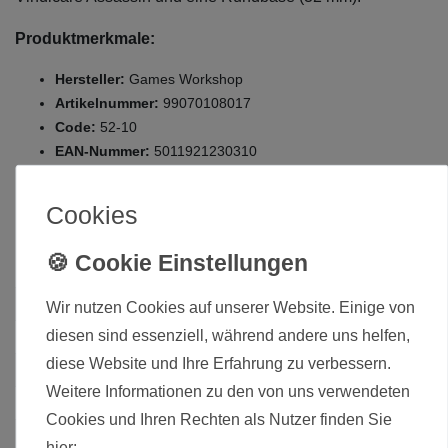
Produktmerkmale:
Hersteller:
Games Workshop
Artikelnummer:
99070108017
Code:
52-10
EAN-Nummer:
5011921230310
Zustand:
Neuware, original verpackt
Cookies
Die hier angebotenen Modelle werden zerlegt und unbemalt
ausgeliefert.
Zustand
Neu
Wir nutzen Cookies auf unserer Website. Einige von
diesen sind essenziell, während andere uns helfen,
Art.-ID
1924
diese Website und Ihre Erfahrung zu verbessern.
Altersfreigabe
Ohne Altersbeschränkung
Weitere Informationen zu den von uns verwendeten
Hersteller
Games Workshop
Cookies und Ihren Rechten als Nutzer finden Sie
Herstellungsland
United Kingdom
hier: