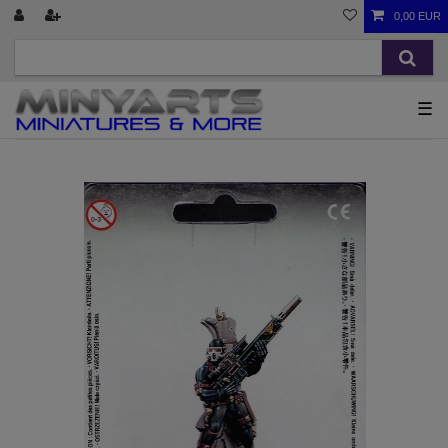
0,00 EUR
☰